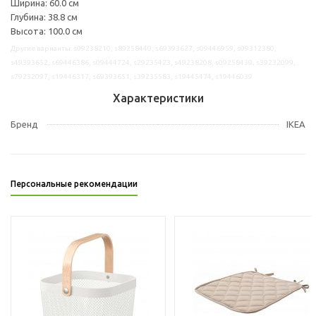
Ширина: 60.0 см
Глубина: 38.8 см
Высота: 100.0 см
Другие варианты: s09238210, s89258440, s69393627, s09446959, s09312380,
s49393652, s69446386, s09444724, s29235423, s49238208, s09258439, s39232099,
s79232097, s19446317, s69393651, s39235583, s19445474, s19446039
Характеристики
Бренд
IKEA
Персональные рекомендации