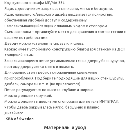
Код кухонного шкафа ME/MA 334
Ящик с доводчиком закрывается плавно, мягко и бесшумно.
Ящик напольного/высокого шкафа выдвигается полностью,
обеспечивая удобный доступ к содержимому.
Cамозакрывающийся ящик с плавным ходом и стопором.
Съемная полка – организуйте место для хранения в соответствии с
вашими потребностями.
Дверцу можно установить справа или слева.
Каркас имеет устойчивую конструкцию благодаря стенкам из ДСП
толщиной 18 мм.
Защелкивающиеся петли устанавливаются на дверцу без шурупов,
поэтому дверцу легко снять и помыть.
Для разных стен требуются различные крепежные
приспособления. Подберите подходящие для ваших стен шурупы,
дюбели, саморезы и т. п. (не прилагаются).
Петли регулируются по высоте, глубине и ширине.
Можно дополнить ручкой.
Можно дополнить дверными стопорами для петель ИНТЕГРАЛ,
чтобы дверь закрывалась мягко, бесшумно и плавно.
Дизайнер:
IKEA of Sweden
Материалы и уход