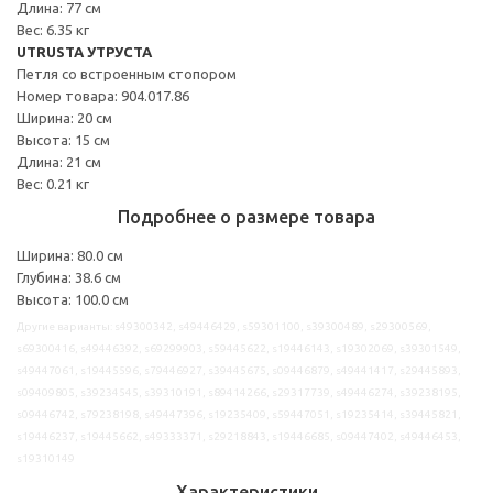
Длина: 77 см
Вес: 6.35 кг
UTRUSTA УТРУСТА
Петля со встроенным стопором
Номер товара: 904.017.86
Ширина: 20 см
Высота: 15 см
Длина: 21 см
Вес: 0.21 кг
Подробнее о размере товара
Ширина: 80.0 см
Глубина: 38.6 см
Высота: 100.0 см
Другие варианты: s49300342, s49446429, s59301100, s39300489, s29300569,
s69300416, s49446392, s69299903, s59445622, s19446143, s19302069, s39301549,
s49447061, s19445596, s79446927, s39445675, s09446879, s49441417, s29445893,
s09409805, s39234545, s39310191, s89414266, s29317739, s49446274, s39238195,
s09446742, s79238198, s49447396, s19235409, s59447051, s19235414, s39445821,
s19446237, s19445662, s49333371, s29218843, s19446685, s09447402, s49446453,
s19310149
Характеристики