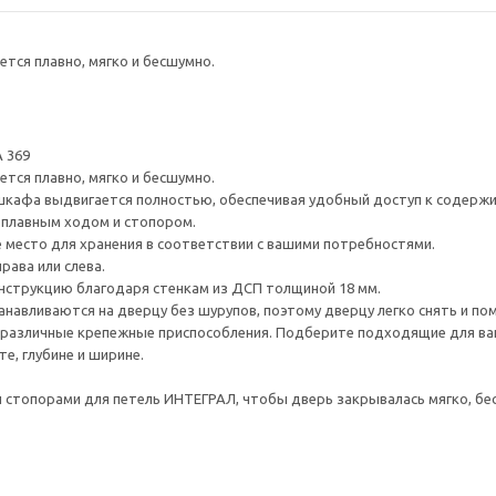
тся плавно, мягко и бесшумно.
 369
тся плавно, мягко и бесшумно.
шкафа выдвигается полностью, обеспечивая удобный доступ к содерж
плавным ходом и стопором.
е место для хранения в соответствии с вашими потребностями.
рава или слева.
нструкцию благодаря стенкам из ДСП толщиной 18 мм.
навливаются на дверцу без шурупов, поэтому дверцу легко снять и по
различные крепежные приспособления. Подберите подходящие для ваших
е, глубине и ширине.
стопорами для петель ИНТЕГРАЛ, чтобы дверь закрывалась мягко, бес