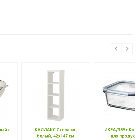
лый с
КАЛЛАКС Стеллаж,
ИКЕА/365+ Конт
белый, 42x147 см
для продукто