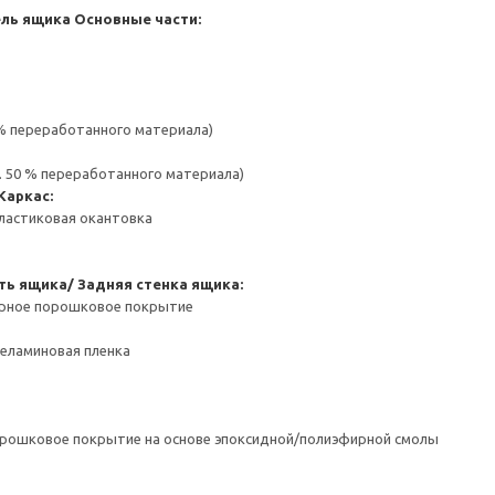
ель ящика
Основные части:
 % переработанного материала)
. 50 % переработанного материала)
Каркас:
ластиковая окантовка
ть ящика/ Задняя стенка ящика:
ерное порошковое покрытие
Меламиновая пленка
орошковое покрытие на основе эпоксидной/полиэфирной смолы