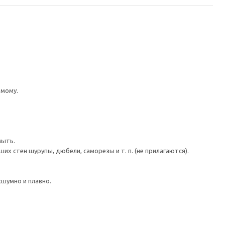
имому.
мыть.
 стен шурупы, дюбели, саморезы и т. п. (не прилагаются).
шумно и плавно.