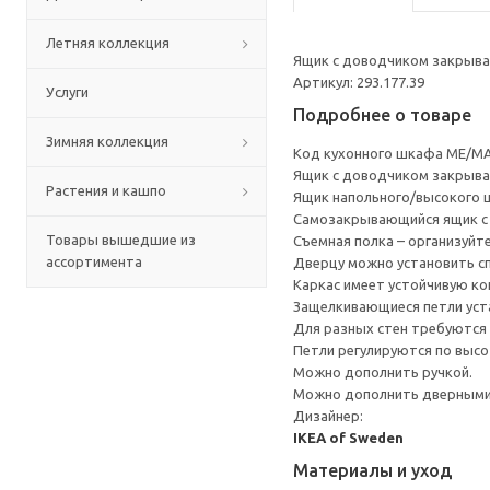
Летняя коллекция
Ящик с доводчиком закрывае
Артикул: 293.177.39
Услуги
Подробнее о товаре
Зимняя коллекция
Код кухонного шкафа ME/MA
Ящик с доводчиком закрывае
Растения и кашпо
Ящик напольного/высокого 
Cамозакрывающийся ящик с 
Товары вышедшие из
Съемная полка – организуйт
ассортимента
Дверцу можно установить сп
Каркас имеет устойчивую ко
Защелкивающиеся петли уста
Для разных стен требуются 
Петли регулируются по высот
Можно дополнить ручкой.
Можно дополнить дверными 
Дизайнер:
IKEA of Sweden
Материалы и уход