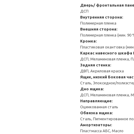
Дверь/ фронтальная пан
ДСП
Внутренняя сторона:
Полимерная пленка
Внешняя сторона:
Полимерная пленка (мин. 90
Кромка:
Пластиковая окантовка (мин
Каркас навесного шкафа
ДСП, Меламиновая пленка, П
Задняя стенка:
ДВП, Акриловая краска
Ящик, низкий
Боковая час
Сталь, Эпоксидное/полиэст
Дно ящика:
ДСП, Меламиновая пленка, 
Направляющие:
Оцинкованная сталь
Обвязка ящика:
Сталь, Пигментированное п
Амортизаторы:
Пластмасса АБС, Масло