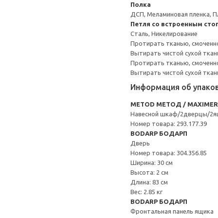
Полка
ДСП, Меламиновая пленка, П
Петля со встроенным сто
Сталь, Никелирование
Протирать тканью, смоченн
Вытирать чистой сухой ткан
Протирать тканью, смоченно
Вытирать чистой сухой ткан
Информация об упако
METOD МЕТОД / MAXIME
Навесной шкаф/2дверцы/2я
Номер товара: 293.177.39
BODARP БОДАРП
Дверь
Номер товара: 304.356.85
Ширина: 30 см
Высота: 2 см
Длина: 83 см
Вес: 2.85 кг
BODARP БОДАРП
Фронтальная панель ящика