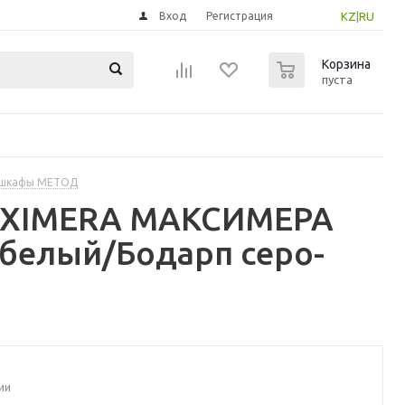
Вход
Регистрация
KZ
|
RU
0
Корзина
пуста
 шкафы МЕТОД
MAXIMERA МАКСИМЕРА
белый/Бодарп серо-
ии