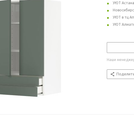
УЮТ Астан
Новосибирс
УЮТ в тц А
УЮТ Алмат
Наши менеджер
Поделит