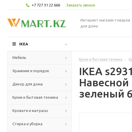
+7 727 31 22 666
Заказать звонок
Интернет магазин товаров
для дома
IKEA
Мебель
Кухни и бытовая техника
-
К
IKEA s29
Хранение и порядок
Навесной
Декор для дома
зеленый 6
Кухни и бытовая техника
Кровати и матрасы
Стирка и уборка