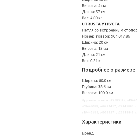
Высота: 4 см
Длина: 57 см
Вес: 4.80 кг
UTRUSTA УТРУСТА
Петля со встроенным стопо
Номер товара: 904.017.86
Ширина: 20 см
Высота: 15 см
Длина: 21 см
Вес: 0.21 кг
Подробнее о размере 
Ширина: 60.0 см
Глубина: 38.6 см
Высота: 100.0 см
Другие варианты: s49300342, s49446
s09446879, s49441417, s29445893, s
s19445662, s49333371, s29218843, 
Характеристики
Бренд