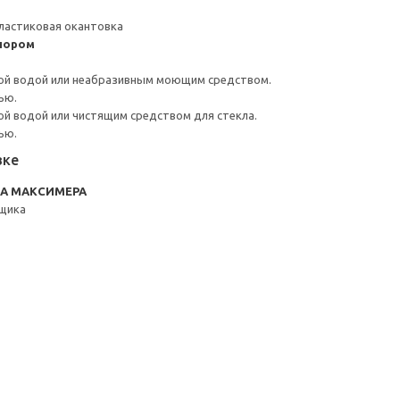
ластиковая окантовка
пором
ой водой или неабразивным моющим средством.
ью.
й водой или чистящим средством для стекла.
ью.
вке
RA МАКСИМЕРА
щика