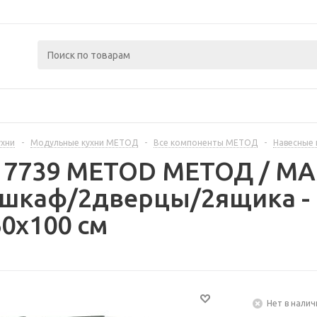
ухни
-
Модульные кухни МЕТОД
-
Все компоненты МЕТОД
-
Навесные
317739 METOD МЕТОД / 
 шкаф/2дверцы/2ящика - 
0x100 см
Нет в налич