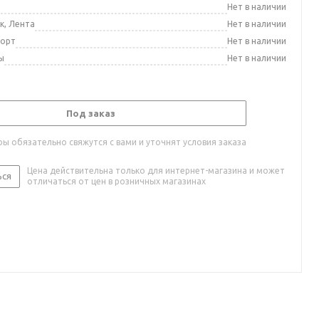
а
Нет в наличии
к, Лента
Нет в наличии
порт
Нет в наличии
ы
Нет в наличии
Под заказ
ы обязательно свяжутся с вами и уточнят условия заказа
Цена действительна только для интернет-магазина и может
ься
отличаться от цен в розничных магазинах