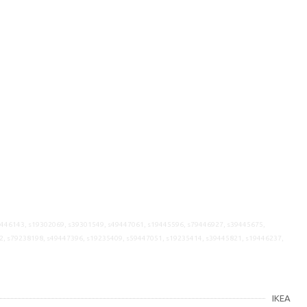
9446143, s19302069, s39301549, s49447061, s19445596, s79446927, s39445675,
2, s79238198, s49447396, s19235409, s59447051, s19235414, s39445821, s19446237,
IKEA