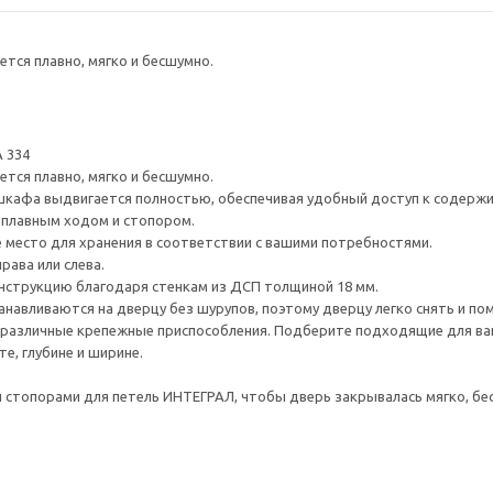
тся плавно, мягко и бесшумно.
 334
тся плавно, мягко и бесшумно.
шкафа выдвигается полностью, обеспечивая удобный доступ к содерж
плавным ходом и стопором.
е место для хранения в соответствии с вашими потребностями.
рава или слева.
нструкцию благодаря стенкам из ДСП толщиной 18 мм.
навливаются на дверцу без шурупов, поэтому дверцу легко снять и по
различные крепежные приспособления. Подберите подходящие для ваших
е, глубине и ширине.
стопорами для петель ИНТЕГРАЛ, чтобы дверь закрывалась мягко, бес