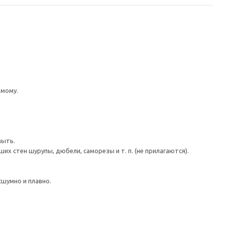
имому.
мыть.
 стен шурупы, дюбели, саморезы и т. п. (не прилагаются).
шумно и плавно.