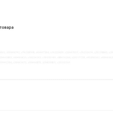
товара
195, s09446742, s79238198, s49447396, s19235409, s59447051, s19235414, s29218843, s3
29445893, s49446453, s39234545, s19310149, s89414266, s29317739, s49300342, s4944642
s19445596, s39445675, s09446879, s09409805, s39310191