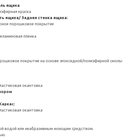
ель ящика
иэфирная краска
ть ящика/ Задняя стенка ящика:
ерное порошковое покрытие
Меламиновая пленка
орошковое покрытие на основе эпоксидной/полиэфирной смолы
ластиковая окантовка
пором
Каркас:
ластиковая окантовка
ой водой или неабразивным моющим средством.
ью.