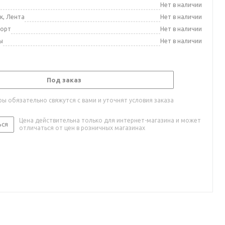
а
Нет в наличии
к, Лента
Нет в наличии
порт
Нет в наличии
ы
Нет в наличии
Под заказ
ы обязательно свяжутся с вами и уточнят условия заказа
Цена действительна только для интернет-магазина и может
ься
отличаться от цен в розничных магазинах