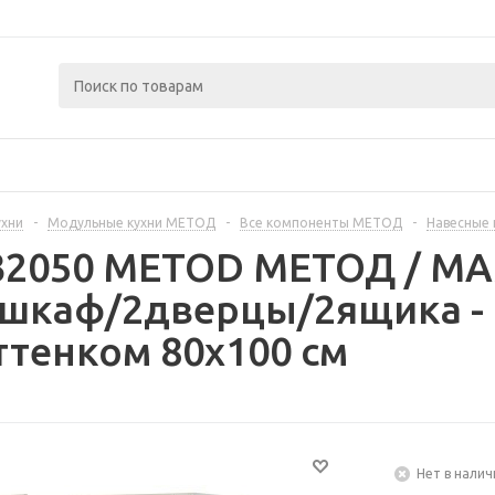
ухни
-
Модульные кухни МЕТОД
-
Все компоненты МЕТОД
-
Навесные
232050 METOD МЕТОД / 
 шкаф/2дверцы/2ящика -
ттенком 80x100 см
Нет в налич