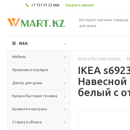
+7 727 31 22 666
Заказать звонок
Интернет магазин товаров
для дома
IKEA
Мебель
Кухни и бытовая техника
-
К
IKEA s69
Хранение и порядок
Навесной
Декор для дома
белый с о
Кухни и бытовая техника
Кровати и матрасы
Стирка и уборка