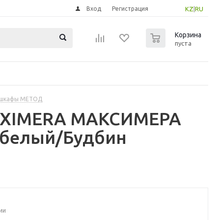
Вход
Регистрация
KZ
|
RU
0
Корзина
пуста
 шкафы МЕТОД
MAXIMERA МАКСИМЕРА
 белый/Будбин
ии