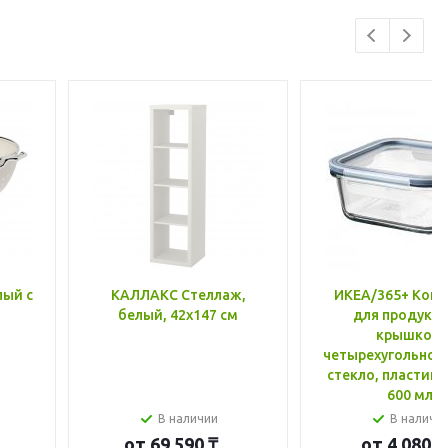
лый с
КАЛЛАКС Стеллаж,
ИКЕА/365+ Конт
белый, 42x147 см
для продукто
крышкой,
четырехугольной
стекло, пластик 
600 мл
В наличии
В наличи
от
69 590 ₸
от
4 080 ₸