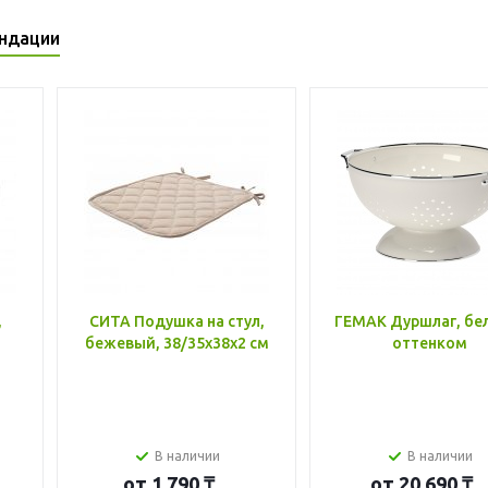
ндации
,
СИТА Подушка на стул,
ГЕМАК Дуршлаг, бе
бежевый, 38/35x38x2 см
оттенком
В наличии
В наличии
от
1 790 ₸
от
20 690 ₸