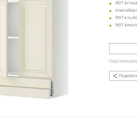
УЮТ Астан
Новосибирс
УЮТ в тц А
УЮТ Алмат
Наши менеджер
Поделит