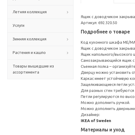
Летняя коллекция
Ящик с доводчиком закрывае
Артикул: 692.320.50
Услуги
Подробнее о товаре
Зимняя коллекция
Код кухонного шкафа ME/MA
Ящик с доводчиком закрывае
Растения и кашпо
Ящик напольного/высокого 
Cамозакрывающийся ящик с 
Товары вышедшие из
Съемная полка – организуйт
ассортимента
Дверцу можно установить сп
Каркас имеет устойчивую ко
Защелкивающиеся петли уста
Для разных стен требуются 
Петли регулируются по высот
Можно дополнить ручкой.
Можно дополнить дверными 
Дизайнер:
IKEA of Sweden
Материалы и уход