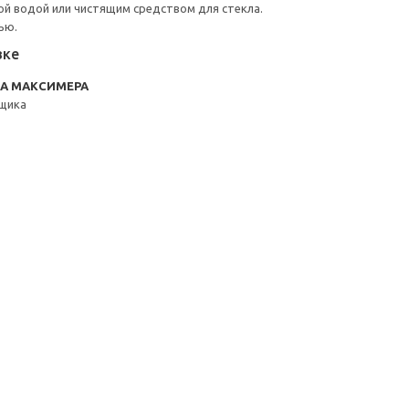
й водой или чистящим средством для стекла.
ью.
вке
RA МАКСИМЕРА
щика