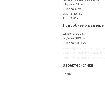
Ширина: 81 см
Высота: 6 см
Длина: 102 см
Вес: 17.90 кг
Подробнее о размере 
Ширина: 80.0 см
Глубина: 38.9 см
Высота: 100.0 см
Другие варианты: s69232050, s39238
s19446685, s09447402, s49441417, s
s49446392, s19446143, s49447061, 
Характеристики
Бренд