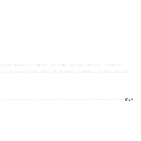
9445821, s49446274, s19446237, s39301549, s19445662, s49333371, s79446927,
9, s59301100, s39300489, s69300416, s69299903, s59445622, s19302069, s29300569,
IKEA