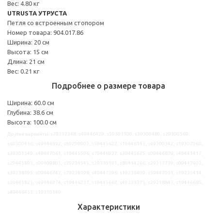
Вес: 4.80 кг
UTRUSTA УТРУСТА
Петля со встроенным стопором
Номер товара: 904.017.86
Ширина: 20 см
Высота: 15 см
Длина: 21 см
Вес: 0.21 кг
Подробнее о размере товара
Ширина: 60.0 см
Глубина: 38.6 см
Высота: 100.0 см
Другие варианты: s79312348, s49446429, s59301100, s39300489, s29300569,
s69300416, s49446392, s69299903, s59445622, s19446143, s49300342, s19302069,
s39301549, s49447061, s19445596, s79446927, s39445675, s09446879, s49441417,
s29445893, s09409805, s39234545, s39310191, s89414266, s29317739, s09447402,
s39238195, s09446742, s79238198, s49447396, s19235409, s59447051, s19235414,
s39445821, s49446274, s19446237, s19445662, s49333371, s29218843, s19446685,
s49446453, s19310149
Характеристики