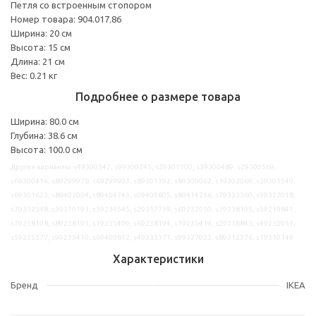
Петля со встроенным стопором
Номер товара: 904.017.86
Ширина: 20 см
Высота: 15 см
Длина: 21 см
Вес: 0.21 кг
Подробнее о размере товара
Ширина: 80.0 см
Глубина: 38.6 см
Высота: 100.0 см
Другие варианты: s49300342, s99300245, s59301100, s39300489, s29300569,
s69300416, s89299978, s69299903, s89301392, s89300062, s19302069, s39301549,
s69301623, s89402094, s89404743, s09409805, s89414266, s79333360, s99327018,
s79312348, s39310191, s39234545, s29317739, s69232050, s39238195, s59219841,
s79238198, s89238193, s19235409, s69238194, s19235414, s29218843, s49232051,
s59235577, s99235410, s69409812, s49333371, s99327023, s89312376, s19310149
Характеристики
Бренд
IKEA