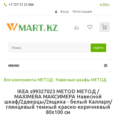
+7 727 31 22 666
KZ
|
RU
Вход
Регистрация
0
Найти
МЕНЮ
Все компоненты МЕТОД
-
Навесные шкафы МЕТОД
IKEA s99327023 METOD МЕТОД /
MAXIMERA МАКСИМЕРА Навесной
шкаф/2дверцы/2ящика - белый Калларп/
глянцевый темный красно-коричневый
80x100 см