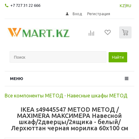
+7 727 31 22 666
KZ
|
RU
Вход
Регистрация
0
Найти
МЕНЮ
Все компоненты МЕТОД
-
Навесные шкафы МЕТОД
IKEA s49445547 METOD МЕТОД /
MAXIMERA МАКСИМЕРА Навесной
шкаф/2дверцы/2ящика - белый/
Лерхюттан черная морилка 60x100 см