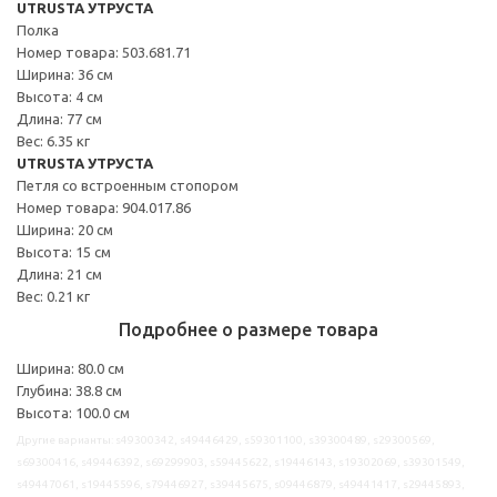
UTRUSTA УТРУСТА
Полка
Номер товара: 503.681.71
Ширина: 36 см
Высота: 4 см
Длина: 77 см
Вес: 6.35 кг
UTRUSTA УТРУСТА
Петля со встроенным стопором
Номер товара: 904.017.86
Ширина: 20 см
Высота: 15 см
Длина: 21 см
Вес: 0.21 кг
Подробнее о размере товара
Ширина: 80.0 см
Глубина: 38.8 см
Высота: 100.0 см
Другие варианты: s49300342, s49446429, s59301100, s39300489, s29300569,
s69300416, s49446392, s69299903, s59445622, s19446143, s19302069, s39301549,
s49447061, s19445596, s79446927, s39445675, s09446879, s49441417, s29445893,