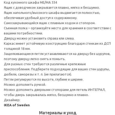
Код кухонного шкафа ME/MA 334
Ящик с доводчиком закрывается плавно, мягко и бесшумно.
Ящик напольного/высокого шкафа выдвигается полностью,
обеспечивая удобный доступ к содержимому.
Cамозакрывающийся ящик с плавным ходом и стопором.
Съемная полка – организуйте место для хранения в соответствии с
вашими потребностями.
Дверцу можно установить справа или слева.
Каркас имеет устойчивую конструкцию благодаря стенкам из ДСП
толщиной 18 мм.
Защелкивающиеся петли устанавливаются на дверцу без шурупов,
поэтому дверцу легко снять и помыть.
Для разных стен требуются различные крепежные
приспособления. Подберите подходящие для ваших стен шурупы,
дюбели, саморезы и т. п. (не прилагаются).
Петли регулируются по высоте, глубине и ширине.
Можно дополнить ручкой.
Можно дополнить дверными стопорами для петель ИНТЕГРАЛ,
чтобы дверь закрывалась мягко, бесшумно и плавно.
Дизайнер:
IKEA of Sweden
Материалы и уход