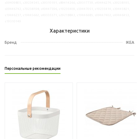
s09409805, s39234545, s39310191, s89414266, s29317739, s49446274, s39238195,
s09446742, s79238198, s49447396, s19235409, s59447051, s19235414, s39445821,
s19446237, s19445662, s49333371, s29218843, s19446685, s09447402, s49446453,
s19310149
Характеристики
Бренд
IKEA
Персональные рекомендации