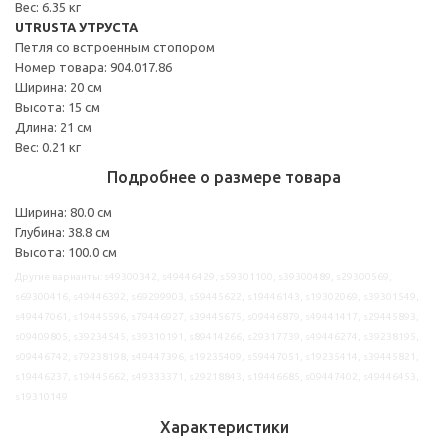
Вес: 6.35 кг
UTRUSTA УТРУСТА
Петля со встроенным стопором
Номер товара: 904.017.86
Ширина: 20 см
Высота: 15 см
Длина: 21 см
Вес: 0.21 кг
Подробнее о размере товара
Ширина: 80.0 см
Глубина: 38.8 см
Высота: 100.0 см
Другие варианты: s49300342, s49446429, s59301100, s39300489, s29300569,
s69300416, s49446392, s69299903, s59445622, s19446143, s19302069, s39301549,
s49447061, s19445596, s79446927, s39445675, s09446879, s49441417, s29445893,
s09409805, s39234545, s39310191, s89414266, s29317739, s49446274, s39238195,
s09446742, s79238198, s49447396, s19235409, s59447051, s19235414, s39445821,
s19446237, s19445662, s49333371, s29218843, s19446685, s09447402, s49446453,
s19310149
Характеристики