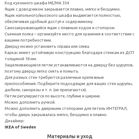
Код кухонного шкафа ME/MA 334
Ящик с доводчиком закрывается плавно, мягко и бесшумно.
Ящик напольного/высокого шкафа выдвигается полностью,
обеспечивая удобный доступ к содержимому.
Cамозакрывающийся ящик с плавным ходом и стопором.
Съемная полка – организуйте место для хранения в соответствии с
вашими потребностями.
Дверцу можно установить справа или слева.
Каркас имеет устойчивую конструкцию благодаря стенкам из ДСП
толщиной 18 мм.
Защелкивающиеся петли устанавливаются на дверцу без шурупов,
поэтому дверцу легко снять и помыть.
Для разных стен требуются различные крепежные
приспособления. Подберите подходящие для ваших стен шурупы,
дюбели, саморезы и т. п. (не прилагаются).
Петли регулируются по высоте, глубине и ширине.
Можно дополнить ручкой.
Можно дополнить дверными стопорами для петель ИНТЕГРАЛ,
чтобы дверь закрывалась мягко, бесшумно и плавно.
Дизайнер:
IKEA of Sweden
Материалы и уход