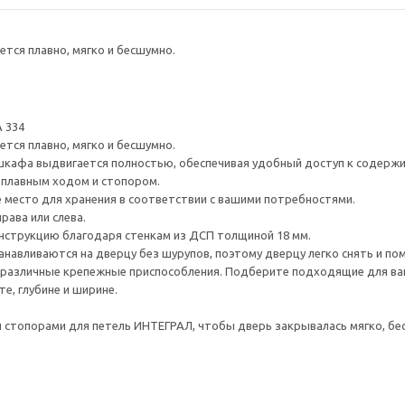
тся плавно, мягко и бесшумно.
 334
тся плавно, мягко и бесшумно.
шкафа выдвигается полностью, обеспечивая удобный доступ к содерж
плавным ходом и стопором.
е место для хранения в соответствии с вашими потребностями.
рава или слева.
нструкцию благодаря стенкам из ДСП толщиной 18 мм.
навливаются на дверцу без шурупов, поэтому дверцу легко снять и по
различные крепежные приспособления. Подберите подходящие для ваших
е, глубине и ширине.
стопорами для петель ИНТЕГРАЛ, чтобы дверь закрывалась мягко, бес