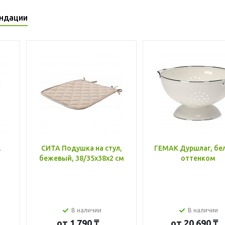
ндации
,
СИТА Подушка на стул,
ГЕМАК Дуршлаг, бе
бежевый, 38/35x38x2 см
оттенком
В наличии
В наличии
от
1 790 ₸
от
20 690 ₸