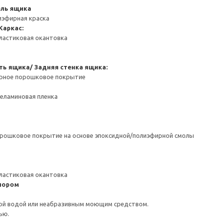
ель ящика
иэфирная краска
Каркас:
ластиковая окантовка
ть ящика/ Задняя стенка ящика:
ерное порошковое покрытие
Меламиновая пленка
орошковое покрытие на основе эпоксидной/полиэфирной смолы
ластиковая окантовка
пором
ой водой или неабразивным моющим средством.
ью.