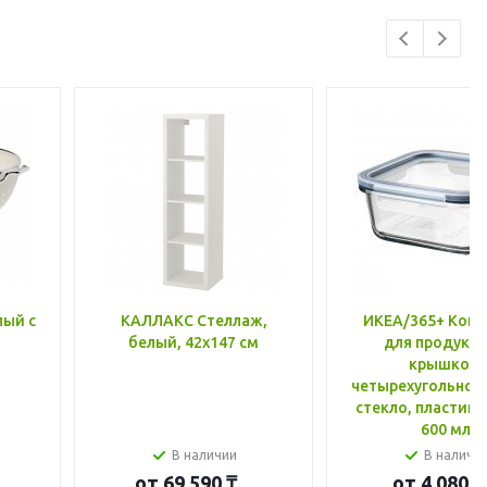
лый с
КАЛЛАКС Стеллаж,
ИКЕА/365+ Конт
белый, 42x147 см
для продукто
крышкой,
четырехугольной
стекло, пластик 
600 мл
В наличии
В наличи
от
69 590 ₸
от
4 080 ₸