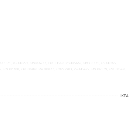
9445821, s49446274, s19446237, s39301549, s19445662, s49333371, s79446927,
9, s59301100, s39300489, s69300416, s69299903, s59445622, s19302069, s29300569,
IKEA