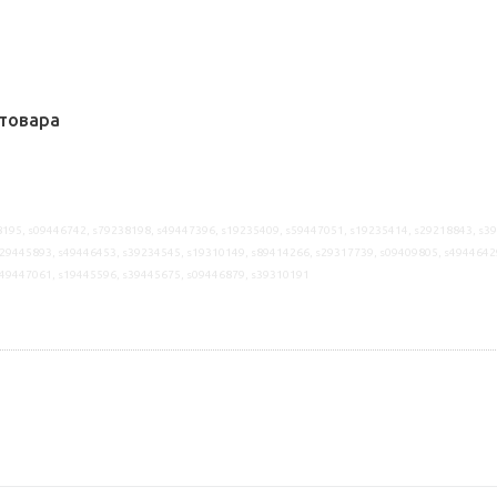
товара
195, s09446742, s79238198, s49447396, s19235409, s59447051, s19235414, s29218843, s3
29445893, s49446453, s39234545, s19310149, s89414266, s29317739, s09409805, s4944642
s49447061, s19445596, s39445675, s09446879, s39310191