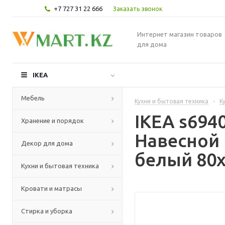
+7 727 31 22 666
Заказать звонок
Интернет магазин товаров
для дома
IKEA
Мебель
Кухни и бытовая техника
-
К
IKEA s69
Хранение и порядок
Навесной
Декор для дома
белый 80x
Кухни и бытовая техника
Кровати и матрасы
Стирка и уборка