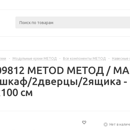
ухни
-
Модульные кухни МЕТОД
-
Все компоненты МЕТОД
-
Навесные
409812 METOD МЕТОД / 
 шкаф/2дверцы/2ящика -
100 см
Нет в налич