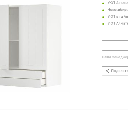
УЮТ Астан
Новосибирс
УЮТ в тц А
УЮТ Алмат
Наши менеджер
Поделит