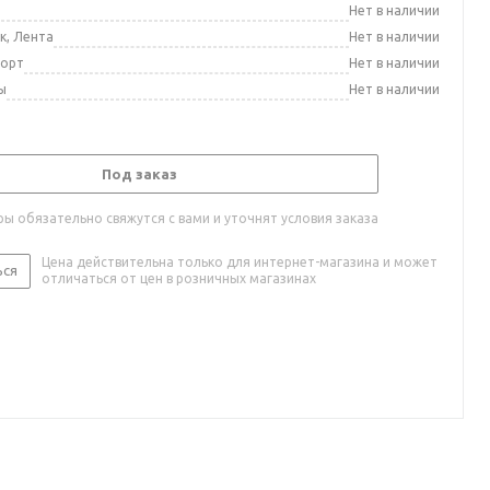
а
Нет в наличии
к, Лента
Нет в наличии
порт
Нет в наличии
ы
Нет в наличии
Под заказ
ы обязательно свяжутся с вами и уточнят условия заказа
Цена действительна только для интернет-магазина и может
ься
отличаться от цен в розничных магазинах