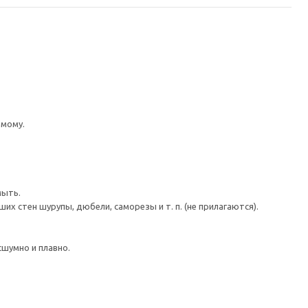
имому.
мыть.
 стен шурупы, дюбели, саморезы и т. п. (не прилагаются).
шумно и плавно.