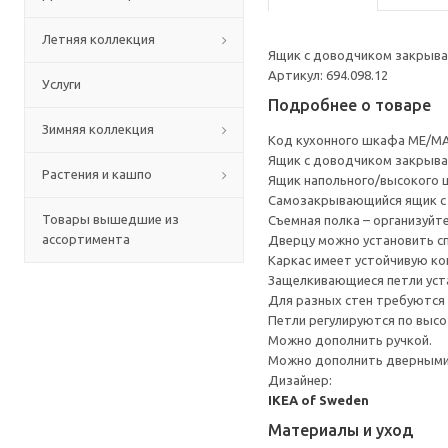
Летняя коллекция
Ящик с доводчиком закрывае
Артикул: 694.098.12
Услуги
Подробнее о товаре
Зимняя коллекция
Код кухонного шкафа ME/MA
Ящик с доводчиком закрывае
Растения и кашпо
Ящик напольного/высокого 
Cамозакрывающийся ящик с 
Товары вышедшие из
Съемная полка – организуйт
ассортимента
Дверцу можно установить сп
Каркас имеет устойчивую ко
Защелкивающиеся петли уста
Для разных стен требуются 
Петли регулируются по высот
Можно дополнить ручкой.
Можно дополнить дверными 
Дизайнер:
IKEA of Sweden
Материалы и уход