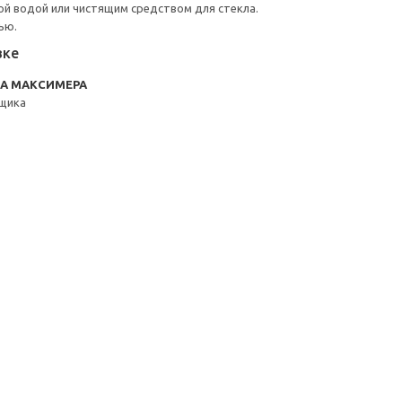
й водой или чистящим средством для стекла.
ью.
вке
RA МАКСИМЕРА
щика