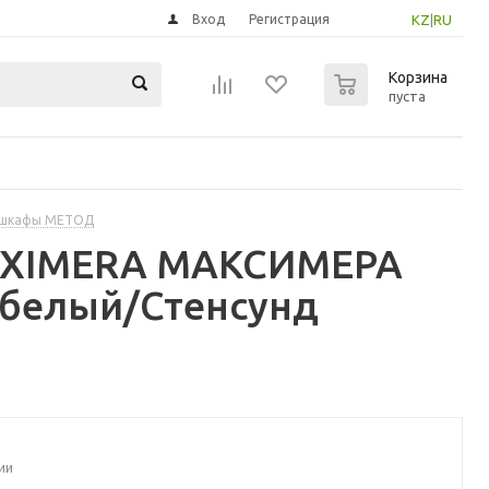
Вход
Регистрация
KZ
|
RU
0
Корзина
пуста
 шкафы МЕТОД
MAXIMERA МАКСИМЕРА
 белый/Стенсунд
ии