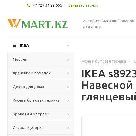
+7 727 31 22 666
Заказать звонок
Интернет магазин товаров
для дома
IKEA
Мебель
Кухни и бытовая техника
-
К
IKEA s89
Хранение и порядок
Навесной
Декор для дома
глянцевый
Кухни и бытовая техника
Кровати и матрасы
Стирка и уборка