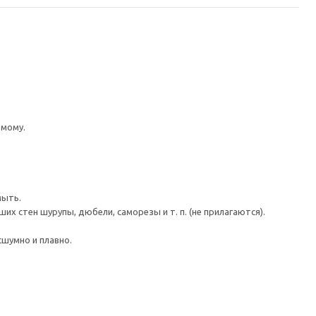
имому.
мыть.
 стен шурупы, дюбели, саморезы и т. п. (не прилагаются).
шумно и плавно.