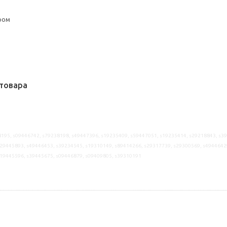
ром
товара
195, s09446742, s79238198, s49447396, s19235409, s59447051, s19235414, s29218843, s3
29445893, s49446453, s39234545, s19310149, s89414266, s29317739, s29300569, s4944642
s19445596, s39445675, s09446879, s09409805, s39310191