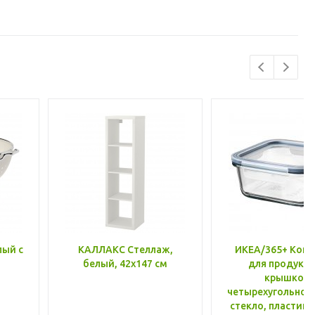
лый с
КАЛЛАКС Стеллаж,
ИКЕА/365+ Конт
белый, 42x147 см
для продукто
крышкой,
четырехугольной
стекло, пластик 