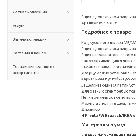
Летняя коллекция
Ящик с доводчиком закрывае
Артикул: 892.381.93
Услуги
Подробнее о товаре
Зимняя коллекция
Код кухонного шкафа ME/MA
Ящик с доводчиком закрывае
Растения и кашпо
Ящик напольного/высокого 
Cамозакрывающийся ящик с 
Товары вышедшие из
Съемная полка – организуйт
ассортимента
Дверцу можно установить сп
Каркас имеет устойчивую ко
Защелкивающиеся петли уста
Для разных стен требуются 
Петли регулируются по высот
Можно дополнить дверными 
Дизайнер:
H Preutz/W Braasch/IKEA 
Материалы и уход
Дверь/ фронтальная пан