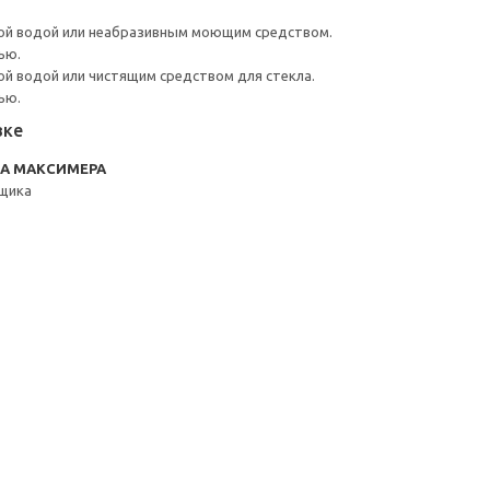
ой водой или неабразивным моющим средством.
ью.
й водой или чистящим средством для стекла.
ью.
вке
RA МАКСИМЕРА
щика