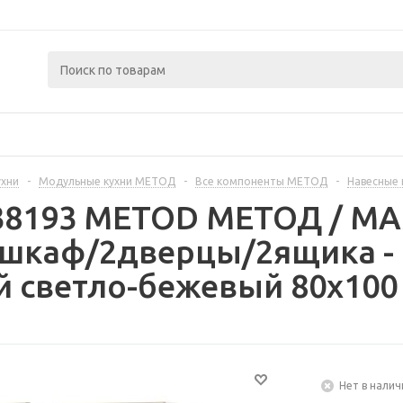
ухни
-
Модульные кухни МЕТОД
-
Все компоненты МЕТОД
-
Навесные
238193 METOD МЕТОД / 
 шкаф/2дверцы/2ящика -
 светло-бежевый 80x100
Нет в налич