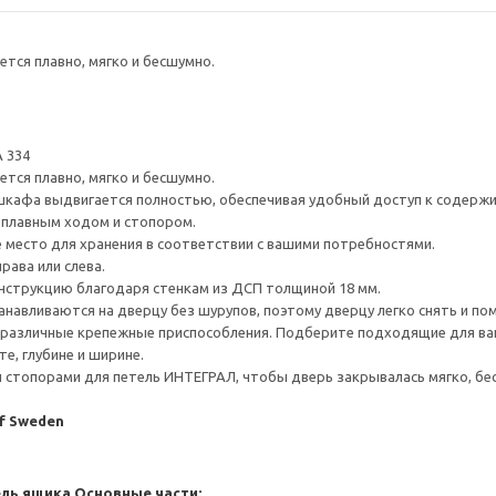
тся плавно, мягко и бесшумно.
 334
тся плавно, мягко и бесшумно.
шкафа выдвигается полностью, обеспечивая удобный доступ к содерж
плавным ходом и стопором.
е место для хранения в соответствии с вашими потребностями.
рава или слева.
нструкцию благодаря стенкам из ДСП толщиной 18 мм.
навливаются на дверцу без шурупов, поэтому дверцу легко снять и по
различные крепежные приспособления. Подберите подходящие для ваших
е, глубине и ширине.
стопорами для петель ИНТЕГРАЛ, чтобы дверь закрывалась мягко, бес
of Sweden
ель ящика
Основные части: