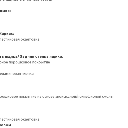
омка:
Каркас:
ластиковая окантовка
ть ящика/ Задняя стенка ящика:
ерное порошковое покрытие
Меламиновая пленка
орошковое покрытие на основе эпоксидной/полиэфирной смолы
ластиковая окантовка
пором