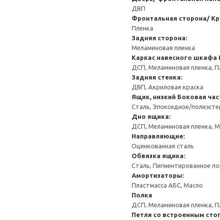
ДВП
Фронтальная сторона/ Кр
Пленка
Задняя сторона:
Меламиновая пленка
Каркас навесного шкафа
ДСП, Меламиновая пленка, П
Задняя стенка:
ДВП, Акриловая краска
Ящик, низкий
Боковая час
Сталь, Эпоксидное/полиэст
Дно ящика:
ДСП, Меламиновая пленка, 
Направляющие:
Оцинкованная сталь
Обвязка ящика:
Сталь, Пигментированное п
Амортизаторы:
Пластмасса АБС, Масло
Полка
ДСП, Меламиновая пленка, П
Петля со встроенным сто