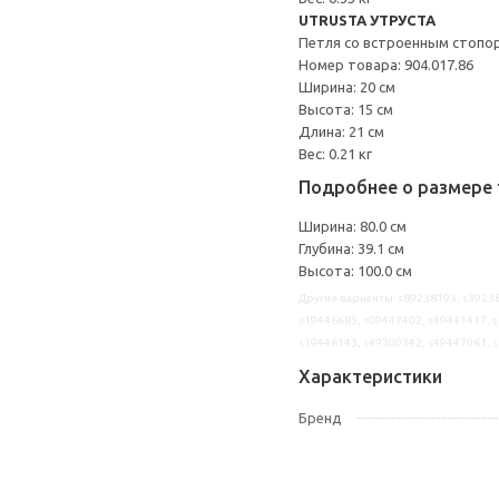
UTRUSTA УТРУСТА
Петля со встроенным стопо
Номер товара: 904.017.86
Ширина: 20 см
Высота: 15 см
Длина: 21 см
Вес: 0.21 кг
Подробнее о размере 
Ширина: 80.0 см
Глубина: 39.1 см
Высота: 100.0 см
Другие варианты: s89238193, s39238
s19446685, s09447402, s49441417, s
s19446143, s49300342, s49447061, 
Характеристики
Бренд