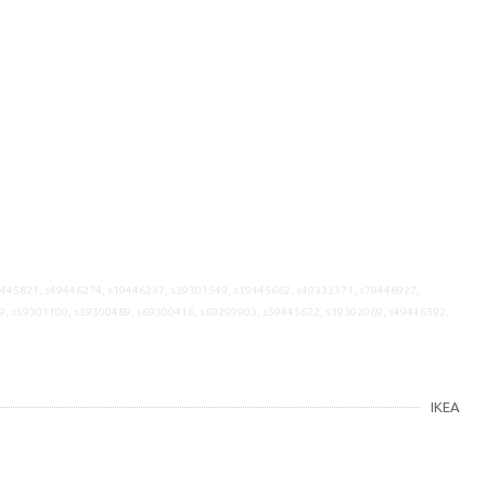
9445821, s49446274, s19446237, s39301549, s19445662, s49333371, s79446927,
9, s59301100, s39300489, s69300416, s69299903, s59445622, s19302069, s49446392,
IKEA