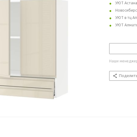
УЮТ Астан
Новосибирс
УЮТ в тц А
УЮТ Алмат
Наши менеджер
Поделит