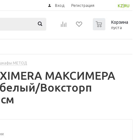
Вход
Регистрация
KZ
|
RU
0
Корзина
пуста
 шкафы МЕТОД
MAXIMERA МАКСИМЕРА
 белый/Воксторп
 см
ии