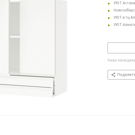
УЮТ Астан
Новосибирс
УЮТ в тц А
УЮТ Алмат
Наши менеджер
Поделит