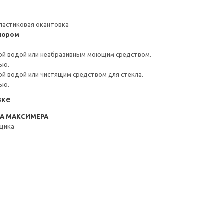
ластиковая окантовка
пором
ой водой или неабразивным моющим средством.
ью.
й водой или чистящим средством для стекла.
ью.
вке
RA МАКСИМЕРА
щика