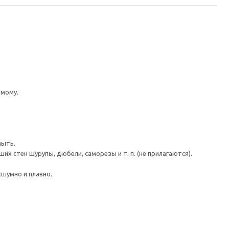
имому.
мыть.
 стен шурупы, дюбели, саморезы и т. п. (не прилагаются).
шумно и плавно.