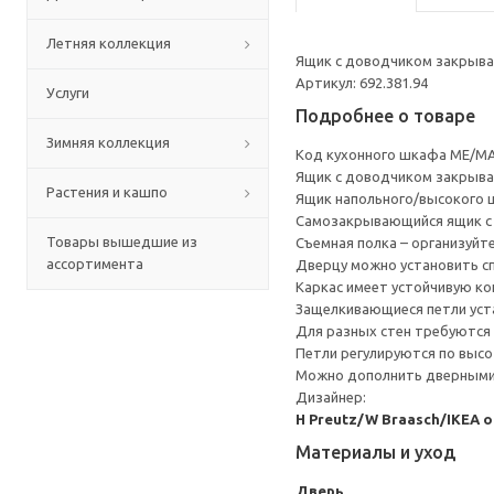
Летняя коллекция
Ящик с доводчиком закрывае
Артикул: 692.381.94
Услуги
Подробнее о товаре
Зимняя коллекция
Код кухонного шкафа ME/MA
Ящик с доводчиком закрывае
Растения и кашпо
Ящик напольного/высокого 
Cамозакрывающийся ящик с 
Товары вышедшие из
Съемная полка – организуйт
ассортимента
Дверцу можно установить сп
Каркас имеет устойчивую ко
Защелкивающиеся петли уста
Для разных стен требуются 
Петли регулируются по высот
Можно дополнить дверными 
Дизайнер:
H Preutz/W Braasch/IKEA 
Материалы и уход
Дверь