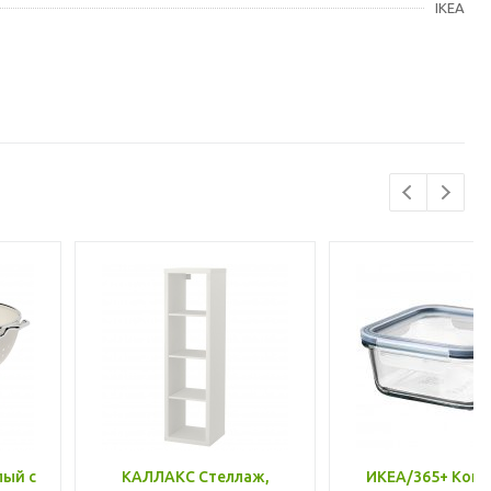
IKEA
лый с
КАЛЛАКС Стеллаж,
ИКЕА/365+ Конт