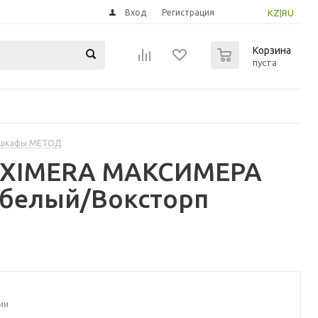
Вход
Регистрация
KZ
|
RU
0
Корзина
пуста
 шкафы МЕТОД
MAXIMERA МАКСИМЕРА
 белый/Воксторп
ии