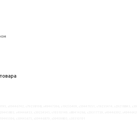
ром
товара
195, s09446742, s79238198, s49447396, s19235409, s59447051, s19235414, s29218843, s3
29445893, s49446453, s39234545, s19310149, s89414266, s29317739, s49446392, s4944642
s19445596, s39445675, s09446879, s09409805, s39310191