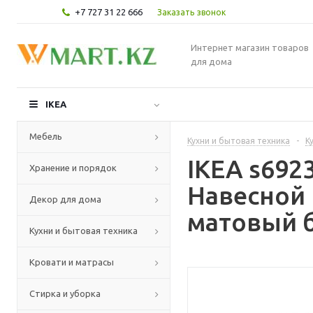
+7 727 31 22 666
Заказать звонок
Интернет магазин товаров
для дома
IKEA
Мебель
Кухни и бытовая техника
-
К
IKEA s69
Хранение и порядок
Навесной
Декор для дома
матовый б
Кухни и бытовая техника
Кровати и матрасы
Стирка и уборка