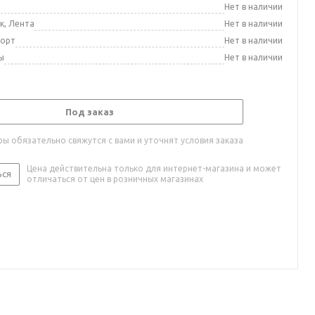
а
Нет в наличии
к, Лента
Нет в наличии
порт
Нет в наличии
ы
Нет в наличии
Под заказ
ы обязательно свяжутся с вами и уточнят условия заказа
Цена действительна только для интернет-магазина и может
ься
отличаться от цен в розничных магазинах