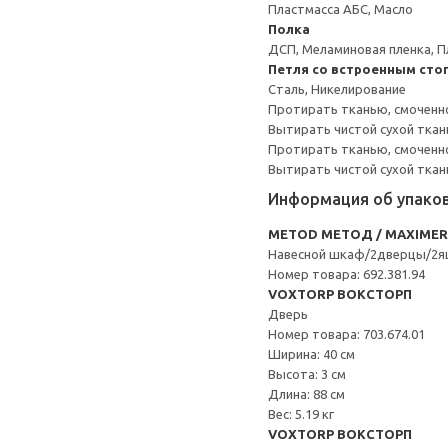
Пластмасса АБС, Масло
Полка
ДСП, Меламиновая пленка, П
Петля со встроенным сто
Сталь, Никелирование
Протирать тканью, смоченн
Вытирать чистой сухой ткан
Протирать тканью, смоченно
Вытирать чистой сухой ткан
Информация об упако
METOD МЕТОД / MAXIME
Навесной шкаф/2дверцы/2я
Номер товара: 692.381.94
VOXTORP ВОКСТОРП
Дверь
Номер товара: 703.674.01
Ширина: 40 см
Высота: 3 см
Длина: 88 см
Вес: 5.19 кг
VOXTORP ВОКСТОРП