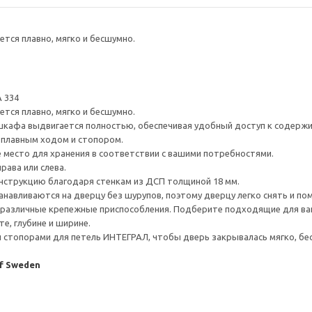
тся плавно, мягко и бесшумно.
 334
тся плавно, мягко и бесшумно.
шкафа выдвигается полностью, обеспечивая удобный доступ к содерж
плавным ходом и стопором.
е место для хранения в соответствии с вашими потребностями.
рава или слева.
нструкцию благодаря стенкам из ДСП толщиной 18 мм.
навливаются на дверцу без шурупов, поэтому дверцу легко снять и по
различные крепежные приспособления. Подберите подходящие для ваших
е, глубине и ширине.
стопорами для петель ИНТЕГРАЛ, чтобы дверь закрывалась мягко, бес
of Sweden