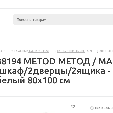
ухни
-
Модульные кухни МЕТОД
-
Все компоненты МЕТОД
-
Навесные
238194 METOD МЕТОД / 
 шкаф/2дверцы/2ящика -
елый 80x100 см
Нет в налич