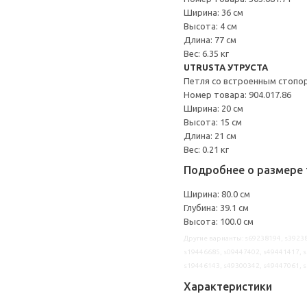
Ширина: 36 см
Высота: 4 см
Длина: 77 см
Вес: 6.35 кг
UTRUSTA УТРУСТА
Петля со встроенным стопо
Номер товара: 904.017.86
Ширина: 20 см
Высота: 15 см
Длина: 21 см
Вес: 0.21 кг
Подробнее о размере 
Ширина: 80.0 см
Глубина: 39.1 см
Высота: 100.0 см
Другие варианты: s69238194, s39238
s19446685, s09447402, s49441417, s
s19446143, s49300342, s49447061, 
Характеристики