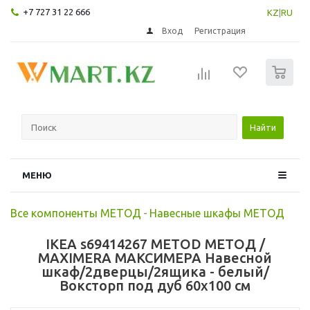
+7 727 31 22 666
KZ
|
RU
Вход
Регистрация
0
Найти
МЕНЮ
Все компоненты МЕТОД
-
Навесные шкафы МЕТОД
IKEA s69414267 METOD МЕТОД /
MAXIMERA МАКСИМЕРА Навесной
шкаф/2дверцы/2ящика - белый/
Воксторп под дуб 60x100 см