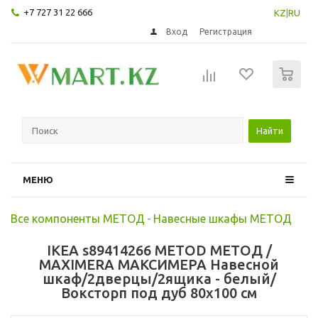
+7 727 31 22 666
KZ
|
RU
Вход
Регистрация
0
Найти
МЕНЮ
Все компоненты МЕТОД
-
Навесные шкафы МЕТОД
IKEA s89414266 METOD МЕТОД /
MAXIMERA МАКСИМЕРА Навесной
шкаф/2дверцы/2ящика - белый/
Воксторп под дуб 80x100 см