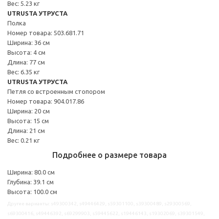
Вес: 5.23 кг
UTRUSTA УТРУСТА
Полка
Номер товара: 503.681.71
Ширина: 36 см
Высота: 4 см
Длина: 77 см
Вес: 6.35 кг
UTRUSTA УТРУСТА
Петля со встроенным стопором
Номер товара: 904.017.86
Ширина: 20 см
Высота: 15 см
Длина: 21 см
Вес: 0.21 кг
Подробнее о размере товара
Ширина: 80.0 см
Глубина: 39.1 см
Высота: 100.0 см
Другие варианты: s49300342, s49446429, s59301100, s39300489, s29300569,
s69300416, s49446392, s69299903, s59445622, s19446143, s19302069, s39301549,