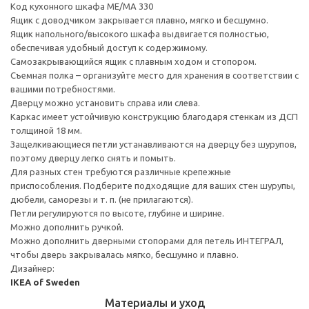
Код кухонного шкафа ME/MA 330
Ящик с доводчиком закрывается плавно, мягко и бесшумно.
Ящик напольного/высокого шкафа выдвигается полностью,
обеспечивая удобный доступ к содержимому.
Cамозакрывающийся ящик с плавным ходом и стопором.
Съемная полка – организуйте место для хранения в соответствии с
вашими потребностями.
Дверцу можно установить справа или слева.
Каркас имеет устойчивую конструкцию благодаря стенкам из ДСП
толщиной 18 мм.
Защелкивающиеся петли устанавливаются на дверцу без шурупов,
поэтому дверцу легко снять и помыть.
Для разных стен требуются различные крепежные
приспособления. Подберите подходящие для ваших стен шурупы,
дюбели, саморезы и т. п. (не прилагаются).
Петли регулируются по высоте, глубине и ширине.
Можно дополнить ручкой.
Можно дополнить дверными стопорами для петель ИНТЕГРАЛ,
чтобы дверь закрывалась мягко, бесшумно и плавно.
Дизайнер:
IKEA of Sweden
Материалы и уход