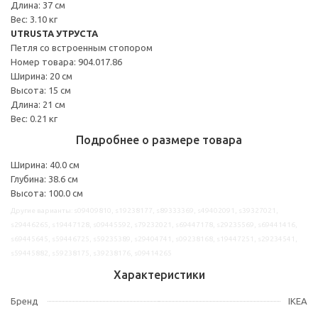
Длина: 37 см
Вес: 3.10 кг
UTRUSTA УТРУСТА
Петля со встроенным стопором
Номер товара: 904.017.86
Ширина: 20 см
Высота: 15 см
Длина: 21 см
Вес: 0.21 кг
Подробнее о размере товара
Ширина: 40.0 см
Глубина: 38.6 см
Высота: 100.0 см
Другие варианты: s09409810, s19238177, s89333369, s49402091, s39327021,
s29446265, s19447128, s09445592, s79232021, s69447178, s29235569, s69441416,
s69445645, s59446725, s59235389, s29404741, s09238168, s19447251, s29234541,
s59445882, s59238175, s39238176, s09414265
Характеристики
Бренд
IKEA