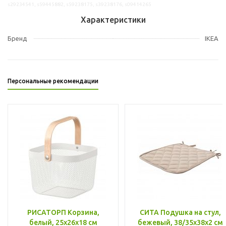
s29234541, s59445882, s59238175, s39238176, s09414265
Характеристики
Бренд
IKEA
Персональные рекомендации
РИСАТОРП Корзина,
СИТА Подушка на стул,
белый, 25x26x18 см
бежевый, 38/35x38x2 см