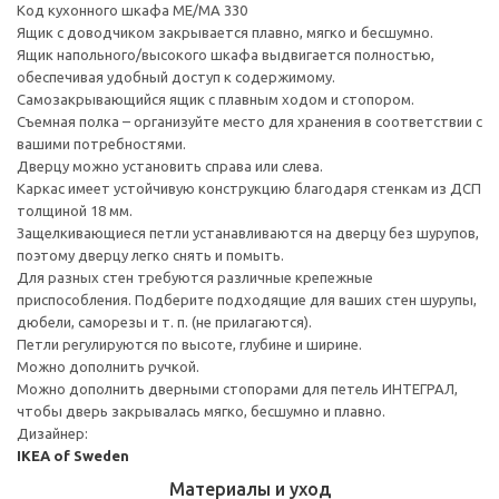
Код кухонного шкафа ME/MA 330
Ящик с доводчиком закрывается плавно, мягко и бесшумно.
Ящик напольного/высокого шкафа выдвигается полностью,
обеспечивая удобный доступ к содержимому.
Cамозакрывающийся ящик с плавным ходом и стопором.
Съемная полка – организуйте место для хранения в соответствии с
вашими потребностями.
Дверцу можно установить справа или слева.
Каркас имеет устойчивую конструкцию благодаря стенкам из ДСП
толщиной 18 мм.
Защелкивающиеся петли устанавливаются на дверцу без шурупов,
поэтому дверцу легко снять и помыть.
Для разных стен требуются различные крепежные
приспособления. Подберите подходящие для ваших стен шурупы,
дюбели, саморезы и т. п. (не прилагаются).
Петли регулируются по высоте, глубине и ширине.
Можно дополнить ручкой.
Можно дополнить дверными стопорами для петель ИНТЕГРАЛ,
чтобы дверь закрывалась мягко, бесшумно и плавно.
Дизайнер:
IKEA of Sweden
Материалы и уход