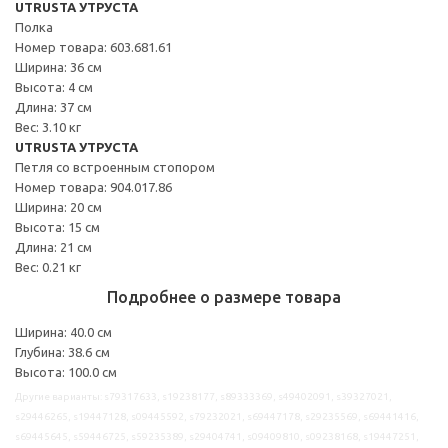
UTRUSTA УТРУСТА
Полка
Номер товара: 603.681.61
Ширина: 36 см
Высота: 4 см
Длина: 37 см
Вес: 3.10 кг
UTRUSTA УТРУСТА
Петля со встроенным стопором
Номер товара: 904.017.86
Ширина: 20 см
Высота: 15 см
Длина: 21 см
Вес: 0.21 кг
Подробнее о размере товара
Ширина: 40.0 см
Глубина: 38.6 см
Высота: 100.0 см
Другие варианты: s79317633, s19238177, s89333369, s49402091, s39327021,
s29446265, s19447128, s09445592, s79232021, s69447178, s29235569, s69441416,
s69445645, s59446725, s59235389, s29404741, s09409810, s09238168, s19447251,