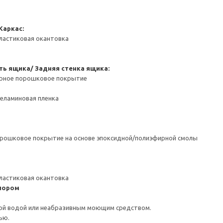
Каркас:
ластиковая окантовка
ть ящика/ Задняя стенка ящика:
ерное порошковое покрытие
Меламиновая пленка
орошковое покрытие на основе эпоксидной/полиэфирной смолы
ластиковая окантовка
пором
ой водой или неабразивным моющим средством.
ью.