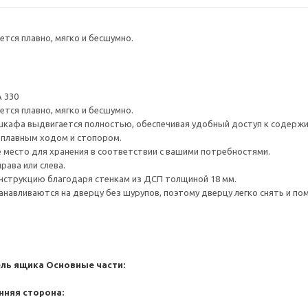
тся плавно, мягко и бесшумно.
 330
тся плавно, мягко и бесшумно.
шкафа выдвигается полностью, обеспечивая удобный доступ к содерж
плавным ходом и стопором.
е место для хранения в соответствии с вашими потребностями.
рава или слева.
нструкцию благодаря стенкам из ДСП толщиной 18 мм.
навливаются на дверцу без шурупов, поэтому дверцу легко снять и по
ель ящика
Основные части:
нняя сторона: