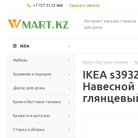
+7 727 31 22 666
Заказать звонок
Интернет магазин товаров
для дома
IKEA
Мебель
Кухни и бытовая техника
-
К
IKEA s39
Хранение и порядок
Навесной 
Декор для дома
глянцевый
Кухни и бытовая техника
Кровати и матрасы
Стирка и уборка