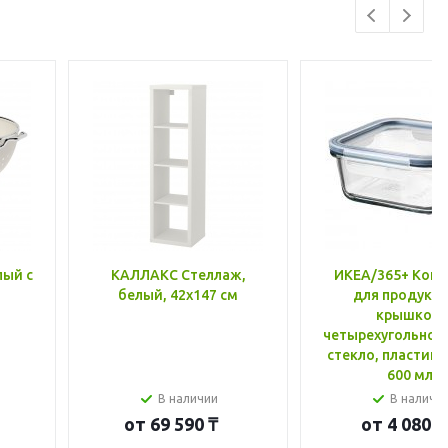
лый с
КАЛЛАКС Стеллаж,
ИКЕА/365+ Конт
белый, 42x147 см
для продукто
крышкой,
четырехугольной
стекло, пластик 
600 мл
В наличии
В наличи
от
69 590 ₸
от
4 080 ₸