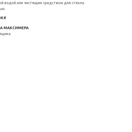
й водой или чистящим средством для стекла.
ью.
вке
RA МАКСИМЕРА
 ящика