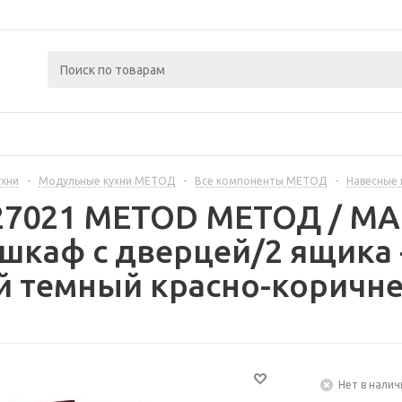
ухни
-
Модульные кухни МЕТОД
-
Все компоненты МЕТОД
-
Навесные
327021 METOD МЕТОД / 
шкаф с дверцей/2 ящика 
 темный красно-коричне
Нет в налич