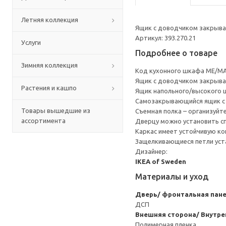
Летняя коллекция
Ящик с доводчиком закрывае
Артикул: 393.270.21
Услуги
Подробнее о товаре
Зимняя коллекция
Код кухонного шкафа ME/MA
Ящик с доводчиком закрывае
Растения и кашпо
Ящик напольного/высокого 
Cамозакрывающийся ящик с 
Товары вышедшие из
Съемная полка – организуйт
ассортимента
Дверцу можно установить сп
Каркас имеет устойчивую ко
Защелкивающиеся петли уста
Дизайнер:
IKEA of Sweden
Материалы и уход
Дверь/ фронтальная пан
ДСП
Внешняя сторона/ Внутре
Полимерная пленка