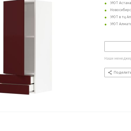
УЮТ Астан
Новосибирс
УЮТ в тц А
УЮТ Алмат
Наши менеджер
Поделит