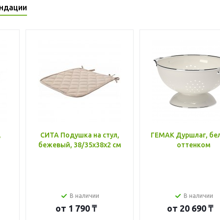
ндации
,
СИТА Подушка на стул,
ГЕМАК Дуршлаг, бе
бежевый, 38/35x38x2 см
оттенком
В наличии
В наличии
от
1 790 ₸
от
20 690 ₸