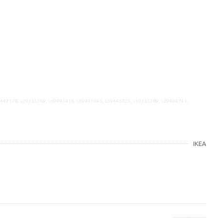
9447178, s29235569, s69441416, s69445645, s59446725, s59235389, s29404741,
IKEA