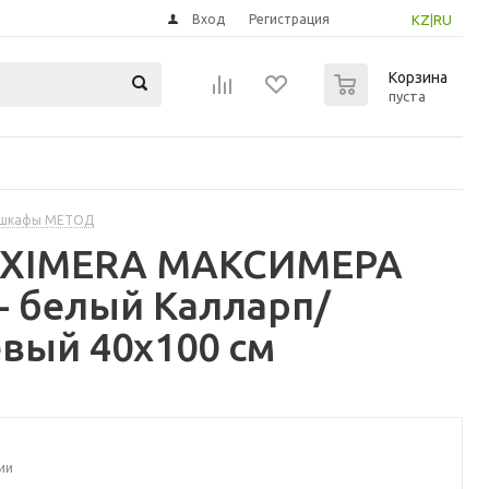
Вход
Регистрация
KZ
|
RU
0
Корзина
пуста
 шкафы МЕТОД
MAXIMERA МАКСИМЕРА
- белый Калларп/
вый 40x100 см
ии