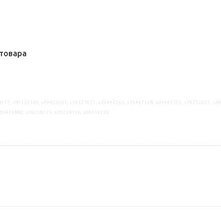
товара
177, s89333369, s49402091, s39327021, s29446265, s19447128, s09445592, s79232021, s6
s59445882, s59238175, s39238176, s09414265