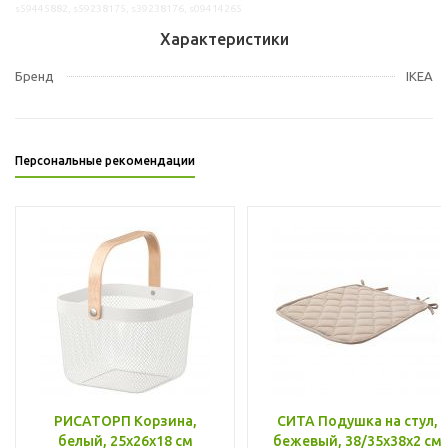
s59445882, s59238175, s39238176, s09414265
Характеристики
Бренд
IKEA
Персональные рекомендации
РИСАТОРП Корзина,
СИТА Подушка на стул,
белый, 25x26x18 см
бежевый, 38/35x38x2 см