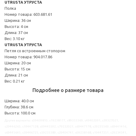
UTRUSTA УТРУСТА
Полка
Номер товара: 603.681.61
Ширина: 36 см
Высота: 4 см
Длина: 37 см
Вес: 3.10 кг
UTRUSTA УТРУСТА
Петля со встроенным стопором
Номер товара: 904.017.86
Ширина: 20 см
Высота: 15 см
Длина: 21 см
Вес: 0.21 кг
Подробнее о размере товара
Ширина: 40.0 см
Глубина: 38.6 см
Высота: 100.0 см
Другие варианты: s09409810, s19238177, s89333369, s49402091, s39327021,
s29446265, s19447128, s09445592, s79232021, s69447178, s29235569, s69441416,
s69445645, s59446725, s59235389, s29404741, s09238168, s19447251, s29234541,