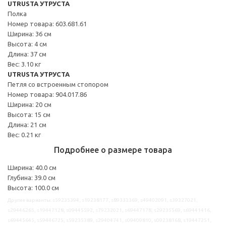
UTRUSTA УТРУСТА
Полка
Номер товара: 603.681.61
Ширина: 36 см
Высота: 4 см
Длина: 37 см
Вес: 3.10 кг
UTRUSTA УТРУСТА
Петля со встроенным стопором
Номер товара: 904.017.86
Ширина: 20 см
Высота: 15 см
Длина: 21 см
Вес: 0.21 кг
Подробнее о размере товара
Ширина: 40.0 см
Глубина: 39.0 см
Высота: 100.0 см
Другие варианты: s59235394, s19238177, s89333369, s49402091, s39327021,
s29446265, s19447128, s09445592, s79232021, s69447178, s29235569, s69441416,
s69445645, s59446725, s59235389, s29404741, s09409810, s09238168, s19447251,