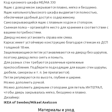
Код кухонного шкафа ME/MA 330
Ящик с доводчиком закрывается плавно, мягко и бесшумно.
Ящик напольного/высокого шкафа выдвигается полностью,
обеспечивая удобный доступ к содержимому.
Cамозакрывающийся ящик с плавным ходом и стопором.
Съемная полка – организуйте место для хранения в соответствии с
вашими потребностями.
Дверцу можно установить справа или слева.
Каркас имеет устойчивую конструкцию благодаря стенкам из ДСП
толщиной 18 мм.
Защелкивающиеся петли устанавливаются на дверцу без шурупов,
поэтому дверцу легко снять и помыть.
Для разных стен требуются различные крепежные
приспособления. Подберите подходящие для ваших стен шурупы,
дюбели, саморезы и т. п. (не прилагаются).
Петли регулируются по высоте, глубине и ширине.
Можно дополнить ручкой.
Можно дополнить дверными стопорами для петель ИНТЕГРАЛ,
чтобы дверь закрывалась мягко, бесшумно и плавно.
Дизайнер:
IKEA of Sweden/Mikael Axelsson
Материалы и уход