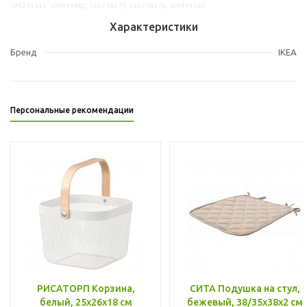
s29234541, s59445882, s59238175, s39238176, s09414265
Характеристики
Бренд
IKEA
Персональные рекомендации
РИСАТОРП Корзина,
СИТА Подушка на стул,
белый, 25x26x18 см
бежевый, 38/35x38x2 см