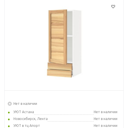
Нет в наличии
УЮТ Астана
Нет в наличии
Новосибирск, Лента
Нет в наличии
УЮТ в тц Апорт
Нет в наличии