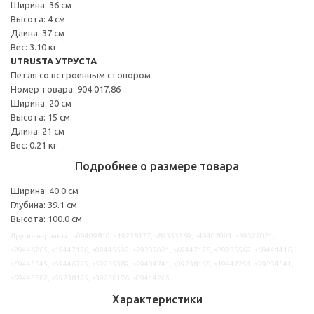
Ширина: 36 см
Высота: 4 см
Длина: 37 см
Вес: 3.10 кг
UTRUSTA УТРУСТА
Петля со встроенным стопором
Номер товара: 904.017.86
Ширина: 20 см
Высота: 15 см
Длина: 21 см
Вес: 0.21 кг
Подробнее о размере товара
Ширина: 40.0 см
Глубина: 39.1 см
Высота: 100.0 см
Другие варианты: s09409810, s19238177, s89333369, s49402091, s39327021,
s29446265, s19447128, s09445592, s79232021, s69447178, s29235569, s69441416,
s69445645, s59446725, s59235389, s29404741, s09238168, s19447251, s29234541,
s59445882, s59238175, s39238176, s09414265
Характеристики