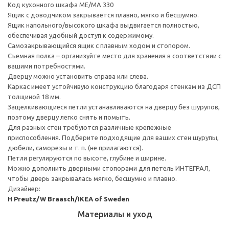
Код кухонного шкафа ME/MA 330
Ящик с доводчиком закрывается плавно, мягко и бесшумно.
Ящик напольного/высокого шкафа выдвигается полностью,
обеспечивая удобный доступ к содержимому.
Cамозакрывающийся ящик с плавным ходом и стопором.
Съемная полка – организуйте место для хранения в соответствии с
вашими потребностями.
Дверцу можно установить справа или слева.
Каркас имеет устойчивую конструкцию благодаря стенкам из ДСП
толщиной 18 мм.
Защелкивающиеся петли устанавливаются на дверцу без шурупов,
поэтому дверцу легко снять и помыть.
Для разных стен требуются различные крепежные
приспособления. Подберите подходящие для ваших стен шурупы,
дюбели, саморезы и т. п. (не прилагаются).
Петли регулируются по высоте, глубине и ширине.
Можно дополнить дверными стопорами для петель ИНТЕГРАЛ,
чтобы дверь закрывалась мягко, бесшумно и плавно.
Дизайнер:
H Preutz/W Braasch/IKEA of Sweden
Материалы и уход