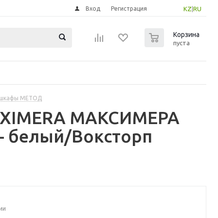
Вход
Регистрация
KZ
|
RU
0
Корзина
пуста
 шкафы МЕТОД
MAXIMERA МАКСИМЕРА
- белый/Воксторп
ии