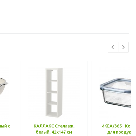
лый с
КАЛЛАКС Стеллаж,
ИКЕА/365+ Конт
белый, 42x147 см
для продукто