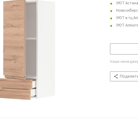
УЮТ Астан
Новосибирс
УЮТ в тц А
УЮТ Алмат
Наши менеджер
Поделит