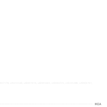
9447178, s29235569, s69441416, s69445645, s59446725, s59235389, s29404741,
IKEA