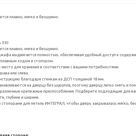
тся плавно, мягко и бесшумно.
 330
тся плавно, мягко и бесшумно.
шкафа выдвигается полностью, обеспечивая удобный доступ к содерж
плавным ходом и стопором.
е место для хранения в соответствии с вашими потребностями.
рава или слева.
нструкцию благодаря стенкам из ДСП толщиной 18 мм.
навливаются на дверцу без шурупов, поэтому дверцу легко снять и по
различные крепежные приспособления. Подберите подходящие для ваших
е, глубине и ширине.
стопорами для петель ИНТЕГРАЛ, чтобы дверь закрывалась мягко, бес
дняя сторона: