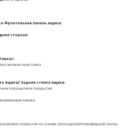
ка
Фронтальная панель ящика:
дняя сторона:
Каркас:
ластиковая окантовка
ть ящика/ Задняя стенка ящика:
ерное порошковое покрытие
Меламиновая пленка
орошковое покрытие на основе эпоксидной/полиэфирной смолы