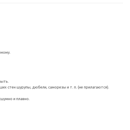
имому.
мыть.
 стен шурупы, дюбели, саморезы и т. п. (не прилагаются).
шумно и плавно.