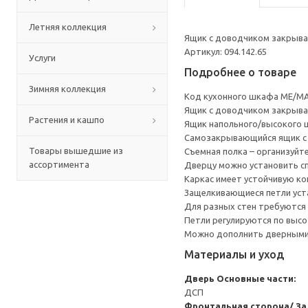
Летняя коллекция
Ящик с доводчиком закрывае
Артикул: 094.142.65
Услуги
Подробнее о товаре
Зимняя коллекция
Код кухонного шкафа ME/MA
Ящик с доводчиком закрывае
Растения и кашпо
Ящик напольного/высокого 
Cамозакрывающийся ящик с 
Товары вышедшие из
Съемная полка – организуйт
ассортимента
Дверцу можно установить сп
Каркас имеет устойчивую ко
Защелкивающиеся петли уста
Для разных стен требуются 
Петли регулируются по высот
Можно дополнить дверными 
Материалы и уход
Дверь
Основные части:
ДСП
Фронтальная сторона/ За