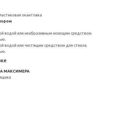
ластиковая окантовка
пором
ой водой или неабразивным моющим средством.
ью.
й водой или чистящим средством для стекла.
ью.
вке
RA МАКСИМЕРА
 ящика