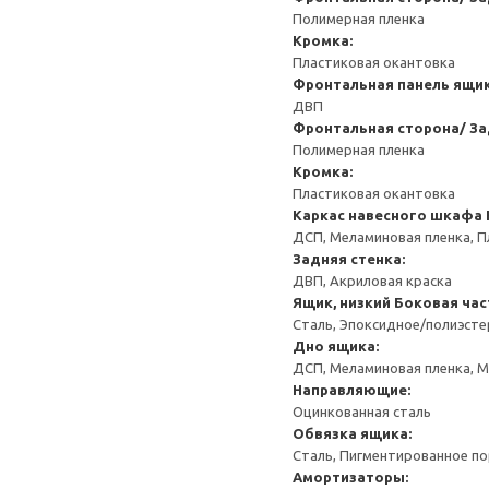
Полимерная пленка
Кромка:
Пластиковая окантовка
Фронтальная панель ящи
ДВП
Фронтальная сторона/ За
Полимерная пленка
Кромка:
Пластиковая окантовка
Каркас навесного шкафа
ДСП, Меламиновая пленка, П
Задняя стенка:
ДВП, Акриловая краска
Ящик, низкий
Боковая час
Сталь, Эпоксидное/полиэст
Дно ящика:
ДСП, Меламиновая пленка, 
Направляющие:
Оцинкованная сталь
Обвязка ящика:
Сталь, Пигментированное п
Амортизаторы: