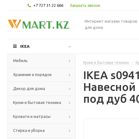
+7 727 31 22 666
Заказать звонок
Интернет магазин товаров
для дома
IKEA
Мебель
Кухни и бытовая техника
-
К
IKEA s09
Хранение и порядок
Навесной 
Декор для дома
под дуб 4
Кухни и бытовая техника
Кровати и матрасы
Стирка и уборка