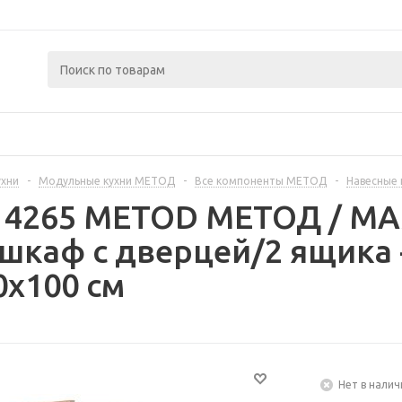
ухни
-
Модульные кухни МЕТОД
-
Все компоненты МЕТОД
-
Навесные
414265 METOD МЕТОД / 
шкаф с дверцей/2 ящика 
0x100 см
Нет в налич