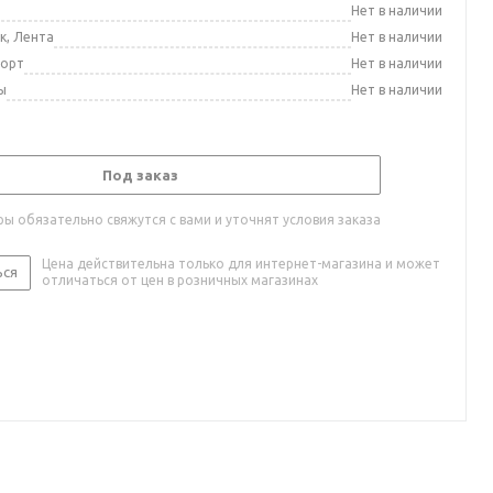
а
Нет в наличии
к, Лента
Нет в наличии
порт
Нет в наличии
ы
Нет в наличии
Под заказ
ы обязательно свяжутся с вами и уточнят условия заказа
Цена действительна только для интернет-магазина и может
ься
отличаться от цен в розничных магазинах