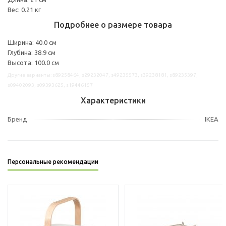
Вес: 0.21 кг
Подробнее о размере товара
Ширина: 40.0 см
Глубина: 38.9 см
Высота: 100.0 см
Другие варианты: s89258464, s29232047, s49235573, s39238181, s89235397,
s09402093, s09393625, s19446157
Характеристики
Бренд
IKEA
Персональные рекомендации