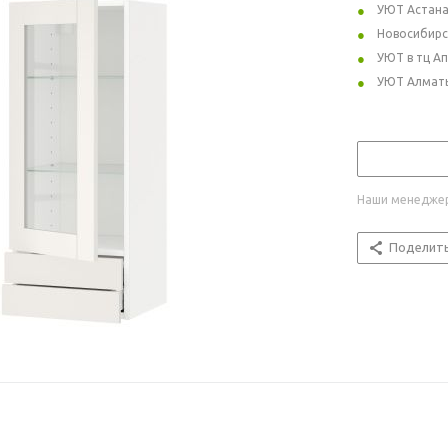
УЮТ Астан
Новосибирс
УЮТ в тц А
УЮТ Алмат
Наши менеджер
Поделит