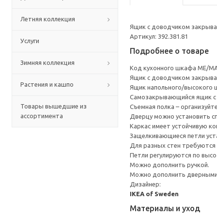
Летняя коллекция
Ящик с доводчиком закрывае
Артикул: 392.381.81
Услуги
Подробнее о товаре
Зимняя коллекция
Код кухонного шкафа ME/MA
Ящик с доводчиком закрывае
Растения и кашпо
Ящик напольного/высокого 
Cамозакрывающийся ящик с 
Товары вышедшие из
Съемная полка – организуйт
ассортимента
Дверцу можно установить сп
Каркас имеет устойчивую ко
Защелкивающиеся петли уста
Для разных стен требуются 
Петли регулируются по высот
Можно дополнить ручкой.
Можно дополнить дверными 
Дизайнер:
IKEA of Sweden
Материалы и уход