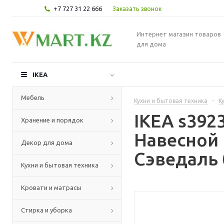
+7 727 31 22 666
Заказать звонок
Интернет магазин товаров
для дома
IKEA
Мебель
Кухни и бытовая техника
-
К
IKEA s39
Хранение и порядок
Навесной 
Декор для дома
Сэведаль 
Кухни и бытовая техника
Кровати и матрасы
Стирка и уборка