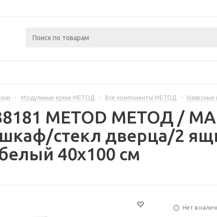
ухни
-
Модульные кухни МЕТОД
-
Все компоненты МЕТОД
-
Навесные
238181 METOD МЕТОД / 
шкаф/стекл дверца/2 ящи
белый 40x100 см
Нет в налич