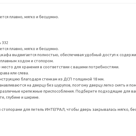
тся плавно, мягко и бесшумно.
 332
тся плавно, мягко и бесшумно.
шкафа выдвигается полностью, обеспечивая удобный доступ к содерж
плавным ходом и стопором.
е место для хранения в соответствии с вашими потребностями.
рава или слева.
нструкцию благодаря стенкам из ДСП толщиной 18 мм.
навливаются на дверцу без шурупов, поэтому дверцу легко снять и по
различные крепежные приспособления. Подберите подходящие для ваших
е, глубине и ширине.
стопорами для петель ИНТЕГРАЛ, чтобы дверь закрывалась мягко, бес