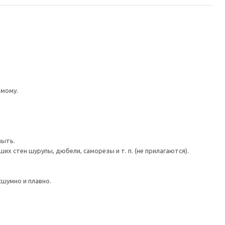
имому.
мыть.
 стен шурупы, дюбели, саморезы и т. п. (не прилагаются).
шумно и плавно.