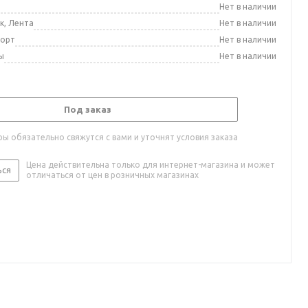
а
Нет в наличии
к, Лента
Нет в наличии
порт
Нет в наличии
ы
Нет в наличии
Под заказ
ы обязательно свяжутся с вами и уточнят условия заказа
Цена действительна только для интернет-магазина и может
ься
отличаться от цен в розничных магазинах