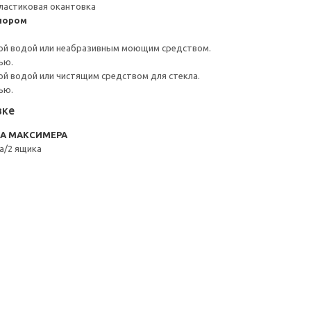
ластиковая окантовка
пором
ой водой или неабразивным моющим средством.
ью.
й водой или чистящим средством для стекла.
ью.
вке
RA МАКСИМЕРА
а/2 ящика