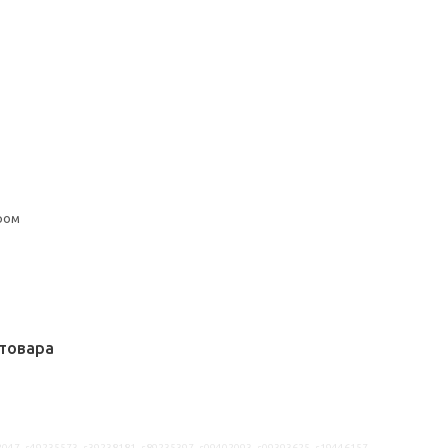
ром
товара
2047, s49235573, s39238181, s89235397, s09402093, s09393625, s19446157