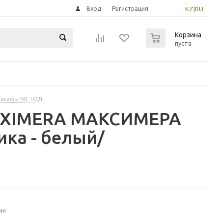
Вход
Регистрация
KZ
|
RU
0
Корзина
пуста
 шкафы МЕТОД
MAXIMERA МАКСИМЕРА
ка - белый/
ии