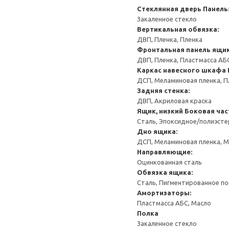
Стеклянная дверь
Панель
Закаленное стекло
Вертикальная обвязка:
ДВП, Пленка, Пленка
Фронтальная панель ящи
ДВП, Пленка, Пластмасса АБ
Каркас навесного шкафа
ДСП, Меламиновая пленка, П
Задняя стенка:
ДВП, Акриловая краска
Ящик, низкий
Боковая час
Сталь, Эпоксидное/полиэст
Дно ящика:
ДСП, Меламиновая пленка, 
Направляющие:
Оцинкованная сталь
Обвязка ящика:
Сталь, Пигментированное п
Амортизаторы:
Пластмасса АБС, Масло
Полка
Закаленное стекло