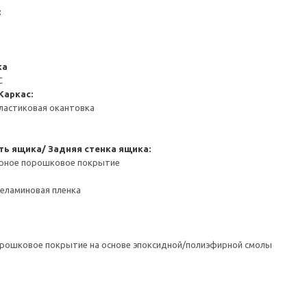
:
ка
С
Каркас:
ластиковая окантовка
ть ящика/ Задняя стенка ящика:
ерное порошковое покрытие
Меламиновая пленка
орошковое покрытие на основе эпоксидной/полиэфирной смолы