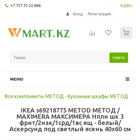
+7 727 31 22 666
KZ
|
RU
Вход
Регистрация
0
Найти
МЕНЮ
Все компоненты МЕТОД
-
Кухонные шкафы МЕТОД
IKEA s69218775 METOD МЕТОД /
MAXIMERA МАКСИМЕРА Нплн шк 3
фрнт/2нзк/1срд/1вс ящ - белый/
Аскерсунд под светлый ясень 40x60 см