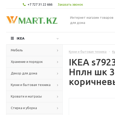
+7 727 31 22 666
Заказать звонок
Интернет магазин товаров
для дома
IKEA
Мебель
Кухни и бытовая техника
-
К
IKEA s79
Хранение и порядок
Нплн шк 3
Декор для дома
коричневы
Кухни и бытовая техника
Кровати и матрасы
Стирка и уборка