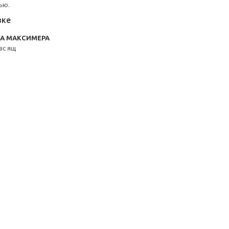
ью.
вке
RA МАКСИМЕРА
вс ящ