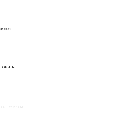
низкая
товара
4664, s79234666