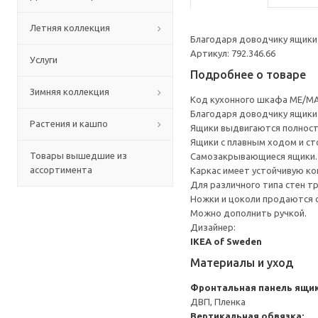
Летняя коллекция
Благодаря доводчику ящики 
Артикул: 792.346.66
Услуги
Подробнее о товаре
Зимняя коллекция
Код кухонного шкафа ME/MA
Благодаря доводчику ящики 
Растения и кашпо
Ящики выдвигаются полност
Ящики с плавным ходом и ст
Товары вышедшие из
Самозакрывающиеся ящики.
ассортимента
Каркас имеет устойчивую ко
Для различного типа стен т
Ножки и цоколи продаются 
Можно дополнить ручкой.
Дизайнер:
IKEA of Sweden
Материалы и уход
Фронтальная панель ящи
ДВП, Пленка
Вертикальная обвязка: