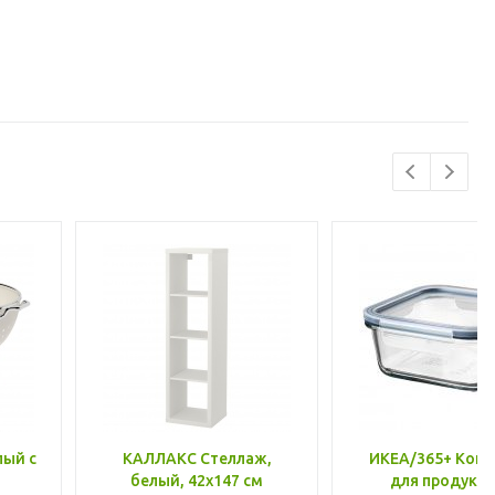
лый с
КАЛЛАКС Стеллаж,
ИКЕА/365+ Конт
белый, 42x147 см
для продукто