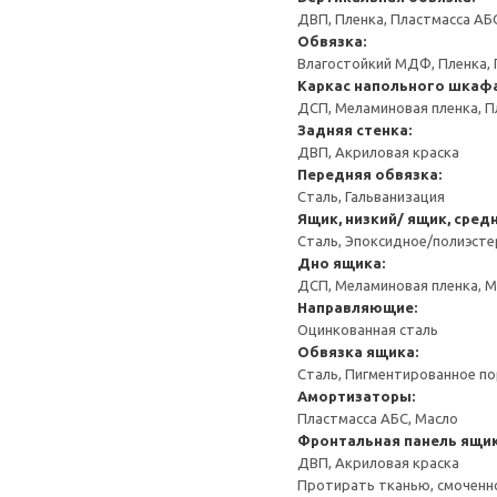
ДВП, Пленка, Пластмасса АБ
Обвязка:
Влагостойкий МДФ, Пленка, 
Каркас напольного шкаф
ДСП, Меламиновая пленка, П
Задняя стенка:
ДВП, Акриловая краска
Передняя обвязка:
Сталь, Гальванизация
Ящик, низкий/ ящик, сред
Сталь, Эпоксидное/полиэст
Дно ящика:
ДСП, Меламиновая пленка, 
Направляющие:
Оцинкованная сталь
Обвязка ящика:
Сталь, Пигментированное п
Амортизаторы:
Пластмасса АБС, Масло
Фронтальная панель ящик
ДВП, Акриловая краска
Протирать тканью, смоченн