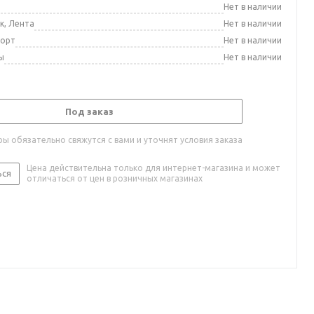
а
Нет в наличии
к, Лента
Нет в наличии
порт
Нет в наличии
ы
Нет в наличии
Под заказ
ы обязательно свяжутся с вами и уточнят условия заказа
Цена действительна только для интернет-магазина и может
ься
отличаться от цен в розничных магазинах