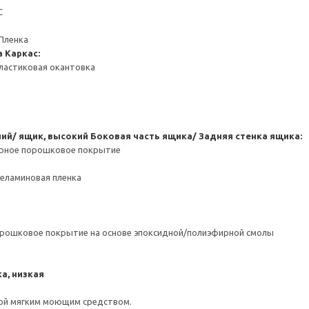
С
Пленка
а
Каркас:
ластиковая окантовка
ний/ ящик, высокий
Боковая часть ящика/ Задняя стенка ящика:
ерное порошковое покрытие
Меламиновая пленка
орошковое покрытие на основе эпоксидной/полиэфирной смолы
а, низкая
ой мягким моющим средством.