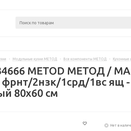
ухни
-
Модульные кухни МЕТОД
-
Все компоненты МЕТОД
-
Кухонные
234666 METOD МЕТОД / 
 фрнт/2нзк/1срд/1вс ящ 
й 80x60 см
Нет в налич