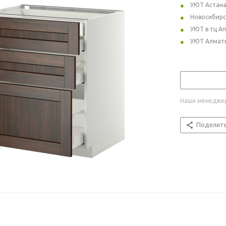
УЮТ Астан
Новосибирс
УЮТ в тц А
УЮТ Алмат
Наши менеджер
Поделит