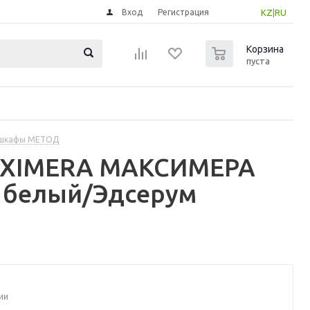
Вход
Регистрация
KZ
|
RU
0
Корзина
пуста
 шкафы МЕТОД
MAXIMERA МАКСИМЕРА
- белый/Эдсерум
ии