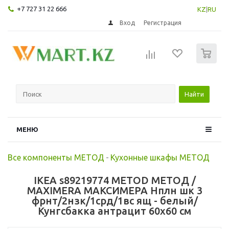
+7 727 31 22 666
KZ
|
RU
Вход
Регистрация
0
Найти
МЕНЮ
Все компоненты МЕТОД
-
Кухонные шкафы МЕТОД
IKEA s89219774 METOD МЕТОД /
MAXIMERA МАКСИМЕРА Нплн шк 3
фрнт/2нзк/1срд/1вс ящ - белый/
Кунгсбакка антрацит 60x60 см