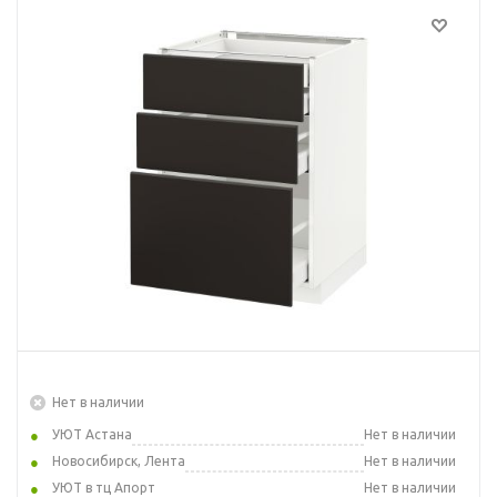
Нет в наличии
УЮТ Астана
Нет в наличии
Новосибирск, Лента
Нет в наличии
УЮТ в тц Апорт
Нет в наличии