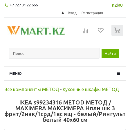
+7 727 31 22 666
KZ
|
RU
Вход
Регистрация
0
Найти
МЕНЮ
Все компоненты МЕТОД
-
Кухонные шкафы МЕТОД
IKEA s99234316 METOD МЕТОД /
MAXIMERA МАКСИМЕРА Нплн шк 3
фрнт/2нзк/1срд/1вс ящ - белый/Рингульт
белый 40x60 см