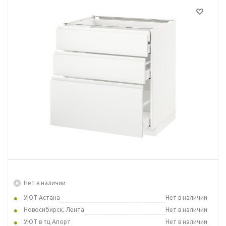
Нет в наличии
УЮТ Астана
Нет в наличии
Новосибирск, Лента
Нет в наличии
УЮТ в тц Апорт
Нет в наличии