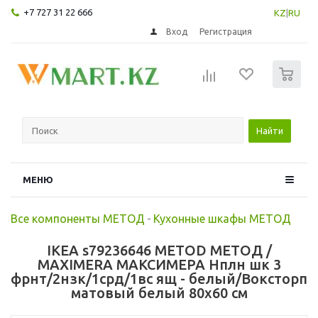
+7 727 31 22 666
KZ
|
RU
Вход
Регистрация
0
Найти
МЕНЮ
Все компоненты МЕТОД
-
Кухонные шкафы МЕТОД
IKEA s79236646 METOD МЕТОД /
MAXIMERA МАКСИМЕРА Нплн шк 3
фрнт/2нзк/1срд/1вс ящ - белый/Воксторп
матовый белый 80x60 см