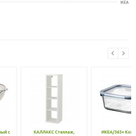
IKEA
лый с
КАЛЛАКС Стеллаж,
ИКЕА/365+ Конт