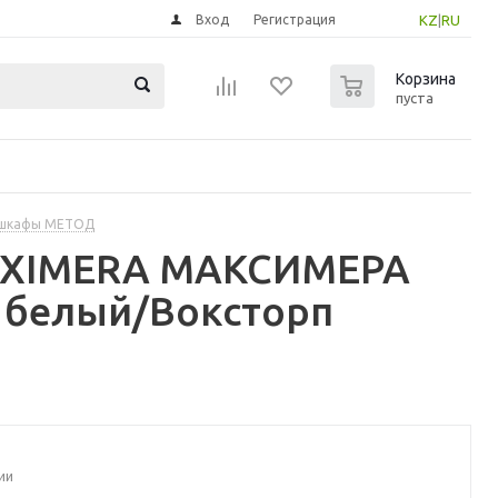
Вход
Регистрация
KZ
|
RU
0
Корзина
пуста
 шкафы МЕТОД
MAXIMERA МАКСИМЕРА
- белый/Воксторп
ии