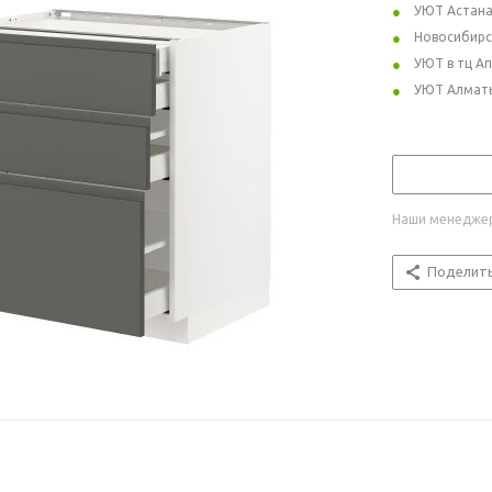
УЮТ Астан
Новосибирс
УЮТ в тц А
УЮТ Алмат
Наши менеджер
Поделит