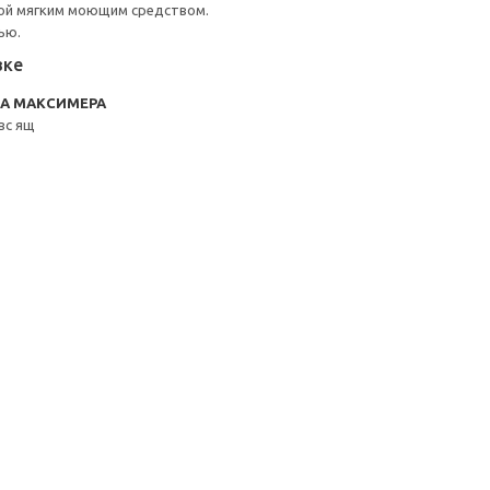
ой мягким моющим средством.
ью.
вке
RA МАКСИМЕРА
вс ящ