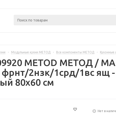
ухни
-
Модульные кухни МЕТОД
-
Все компоненты МЕТОД
-
Кухонные
309920 METOD МЕТОД / 
 фрнт/2нзк/1срд/1вс ящ 
ый 80x60 см
Нет в налич