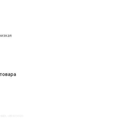
низкая
товара
9883, s89309920