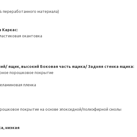
 % переработанного материала)
а
Каркас:
ластиковая окантовка
ний/ ящик, высокий
Боковая часть ящика/ Задняя стенка ящика:
ерное порошковое покрытие
Меламиновая пленка
орошковое покрытие на основе эпоксидной/полиэфирной смолы
а, низкая