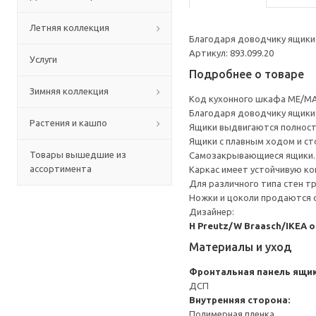
Летняя коллекция
Благодаря доводчику ящики 
Артикул: 893.099.20
Услуги
Подробнее о товаре
Зимняя коллекция
Код кухонного шкафа ME/MA
Благодаря доводчику ящики 
Растения и кашпо
Ящики выдвигаются полност
Ящики с плавным ходом и ст
Товары вышедшие из
Самозакрывающиеся ящики.
ассортимента
Каркас имеет устойчивую ко
Для различного типа стен т
Ножки и цоколи продаются 
Дизайнер:
H Preutz/W Braasch/IKEA 
Материалы и уход
Фронтальная панель ящи
ДСП
Внутренняя сторона:
Полимерная пленка