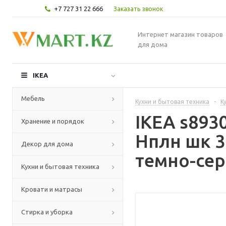
+7 727 31 22 666
Заказать звонок
Интернет магазин товаров
для дома
IKEA
Мебель
Кухни и бытовая техника
-
К
IKEA s89
Хранение и порядок
Нплн шк 3
Декор для дома
темно-сер
Кухни и бытовая техника
Кровати и матрасы
Стирка и уборка