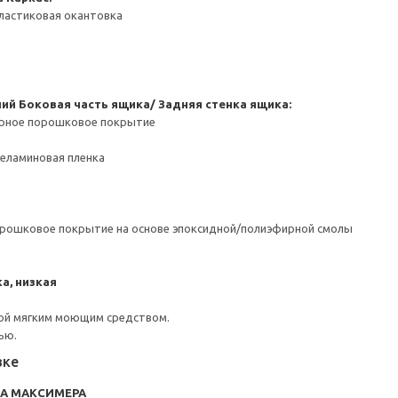
ластиковая окантовка
ний
Боковая часть ящика/ Задняя стенка ящика:
ерное порошковое покрытие
Меламиновая пленка
орошковое покрытие на основе эпоксидной/полиэфирной смолы
а, низкая
ой мягким моющим средством.
ью.
вке
RA МАКСИМЕРА