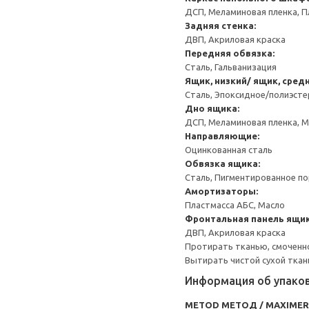
ДСП, Меламиновая пленка, П
Задняя стенка:
ДВП, Акриловая краска
Передняя обвязка:
Сталь, Гальванизация
Ящик, низкий/ ящик, сред
Сталь, Эпоксидное/полиэст
Дно ящика:
ДСП, Меламиновая пленка, 
Направляющие:
Оцинкованная сталь
Обвязка ящика:
Сталь, Пигментированное п
Амортизаторы:
Пластмасса АБС, Масло
Фронтальная панель ящик
ДВП, Акриловая краска
Протирать тканью, смоченн
Вытирать чистой сухой ткан
Информация об упако
METOD МЕТОД / MAXIME