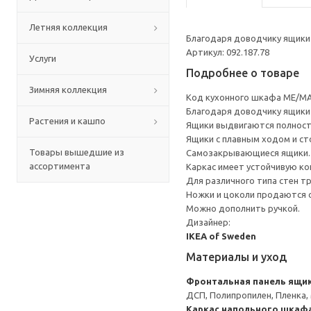
Летняя коллекция
Благодаря доводчику ящики 
Артикул: 092.187.78
Услуги
Подробнее о товаре
Зимняя коллекция
Код кухонного шкафа ME/MA
Благодаря доводчику ящики 
Растения и кашпо
Ящики выдвигаются полност
Ящики с плавным ходом и ст
Товары вышедшие из
Самозакрывающиеся ящики.
ассортимента
Каркас имеет устойчивую ко
Для различного типа стен т
Ножки и цоколи продаются 
Можно дополнить ручкой.
Дизайнер:
IKEA of Sweden
Материалы и уход
Фронтальная панель ящи
ДСП, Полипропилен, Пленка,
Каркас напольного шкаф