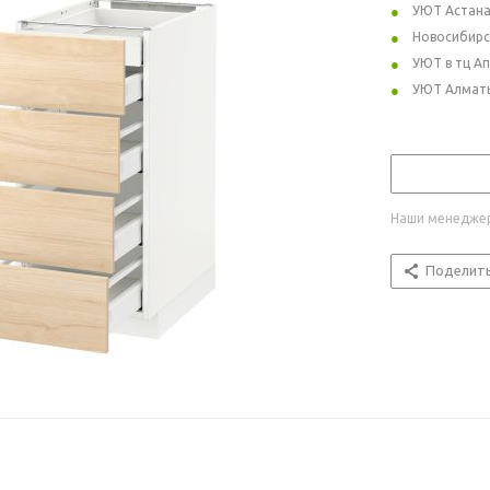
УЮТ Астан
Новосибирс
УЮТ в тц А
УЮТ Алмат
Наши менеджер
Поделит