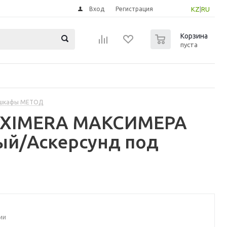
Вход
Регистрация
KZ
|
RU
0
Корзина
пуста
 шкафы МЕТОД
MAXIMERA МАКСИМЕРА
ый/Аскерсунд под
ии