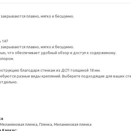
закрываются плавно, мягко и бесшумно.
 147
закрываются плавно, мягко и бесшумно.
ью, что обеспечивает удобный обзор и доступ к содержимому.
опором.
нструкцию благодаря стенкам из ДСП толщиной 18 мм.
ребуются разные виды креплений. Выберите подходящие для ваших стен 
отдельно.
ка
 Меламиновая пленка, Пленка, Меламиновая пленка
а
Каркас: