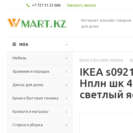
+7 727 31 22 666
Заказать звонок
Интернет магазин товаров
для дома
IKEA
Мебель
Кухни и бытовая техника
-
К
IKEA s09
Хранение и порядок
Нплн шк 4
Декор для дома
светлый я
Кухни и бытовая техника
Кровати и матрасы
Стирка и уборка