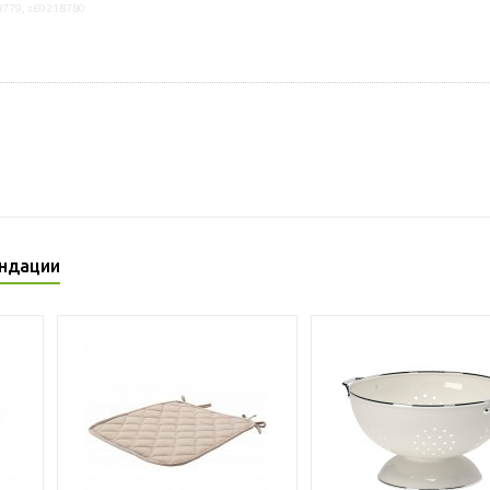
8779, s69218780
ндации