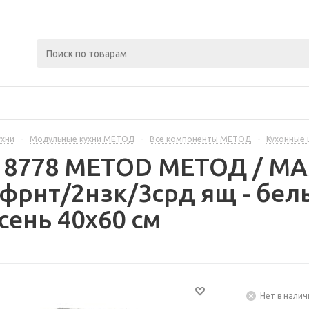
ухни
-
Модульные кухни МЕТОД
-
Все компоненты МЕТОД
-
Кухонные
218778 METOD МЕТОД / 
фрнт/2нзк/3срд ящ - бел
сень 40x60 см
Нет в налич