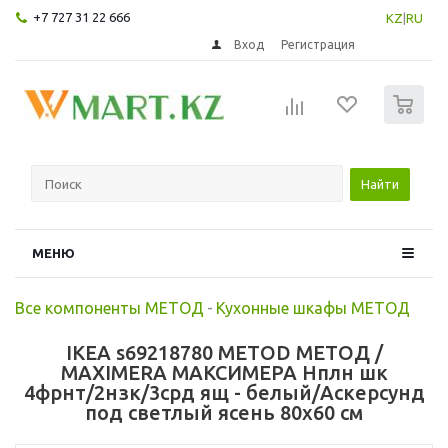
+7 727 31 22 666
KZ
|
RU
Вход
Регистрация
0
Найти
МЕНЮ
Все компоненты МЕТОД
-
Кухонные шкафы МЕТОД
IKEA s69218780 METOD МЕТОД /
MAXIMERA МАКСИМЕРА Нплн шк
4фрнт/2нзк/3срд ящ - белый/Аскерсунд
под светлый ясень 80x60 см