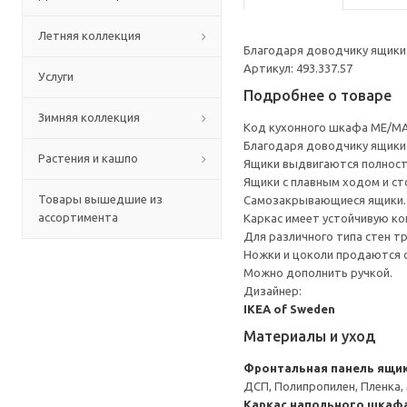
Летняя коллекция
Благодаря доводчику ящики 
Артикул: 493.337.57
Услуги
Подробнее о товаре
Зимняя коллекция
Код кухонного шкафа ME/MA
Благодаря доводчику ящики 
Растения и кашпо
Ящики выдвигаются полност
Ящики с плавным ходом и ст
Товары вышедшие из
Самозакрывающиеся ящики.
ассортимента
Каркас имеет устойчивую ко
Для различного типа стен т
Ножки и цоколи продаются 
Можно дополнить ручкой.
Дизайнер:
IKEA of Sweden
Материалы и уход
Фронтальная панель ящи
ДСП, Полипропилен, Пленка,
Каркас напольного шкаф