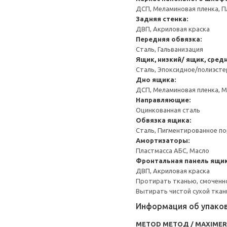
ДСП, Меламиновая пленка, П
Задняя стенка:
ДВП, Акриловая краска
Передняя обвязка:
Сталь, Гальванизация
Ящик, низкий/ ящик, сред
Сталь, Эпоксидное/полиэст
Дно ящика:
ДСП, Меламиновая пленка, 
Направляющие:
Оцинкованная сталь
Обвязка ящика:
Сталь, Пигментированное п
Амортизаторы:
Пластмасса АБС, Масло
Фронтальная панель ящик
ДВП, Акриловая краска
Протирать тканью, смоченн
Вытирать чистой сухой ткан
Информация об упако
METOD МЕТОД / MAXIME