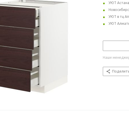
УЮТ Астан
Новосибирс
УЮТ в тц А
УЮТ Алмат
Наши менеджер
Поделит