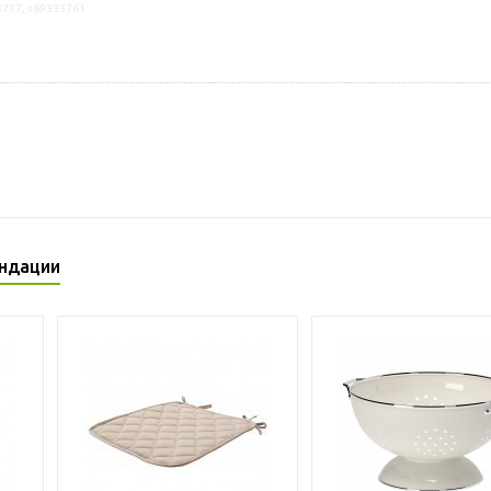
3757, s69333761
ндации