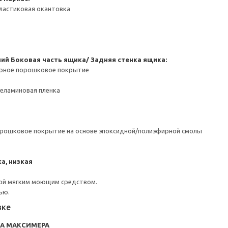
ластиковая окантовка
ний
Боковая часть ящика/ Задняя стенка ящика:
ерное порошковое покрытие
Меламиновая пленка
орошковое покрытие на основе эпоксидной/полиэфирной смолы
а, низкая
ой мягким моющим средством.
ью.
вке
RA МАКСИМЕРА