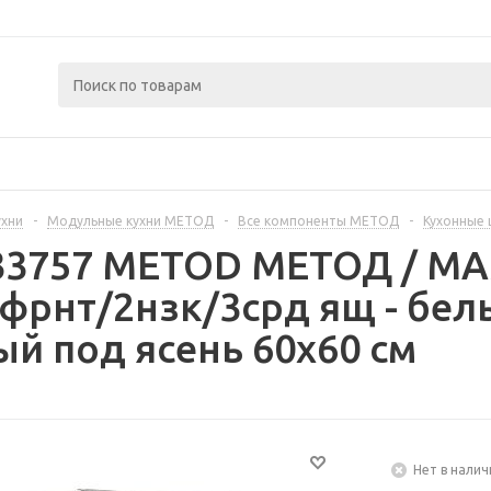
ухни
-
Модульные кухни МЕТОД
-
Все компоненты МЕТОД
-
Кухонные
333757 METOD МЕТОД / 
фрнт/2нзк/3срд ящ - бел
й под ясень 60x60 см
Нет в налич