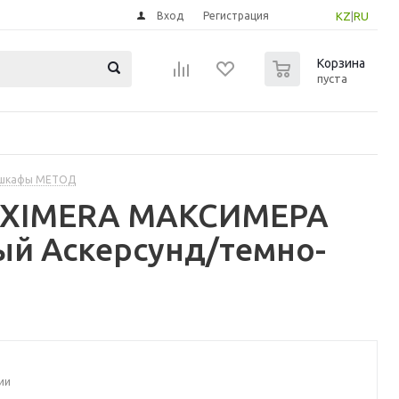
Вход
Регистрация
KZ
|
RU
0
Корзина
пуста
 шкафы МЕТОД
MAXIMERA МАКСИМЕРА
ый Аскерсунд/темно-
ии