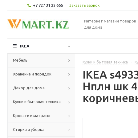
+7 727 31 22 666
Заказать звонок
Интернет магазин товаров
для дома
IKEA
Мебель
Кухни и бытовая техника
-
К
IKEA s49
Хранение и порядок
Нплн шк 4
Декор для дома
коричневы
Кухни и бытовая техника
Кровати и матрасы
Стирка и уборка