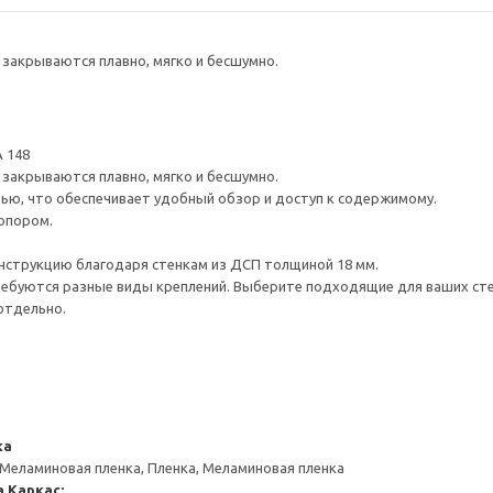
закрываются плавно, мягко и бесшумно.
 148
закрываются плавно, мягко и бесшумно.
ью, что обеспечивает удобный обзор и доступ к содержимому.
опором.
нструкцию благодаря стенкам из ДСП толщиной 18 мм.
ребуются разные виды креплений. Выберите подходящие для ваших стен 
отдельно.
ка
 Меламиновая пленка, Пленка, Меламиновая пленка
а
Каркас: