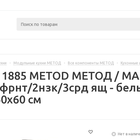
ухни
-
Модульные кухни МЕТОД
-
Все компоненты МЕТОД
-
Кухонные
311885 METOD МЕТОД / 
фрнт/2нзк/3срд ящ - бел
0x60 см
Нет в налич