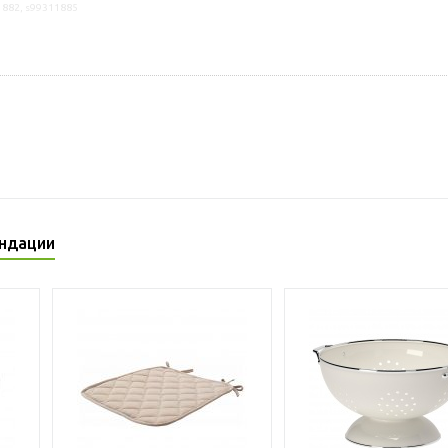
1882, s99311885
ндации