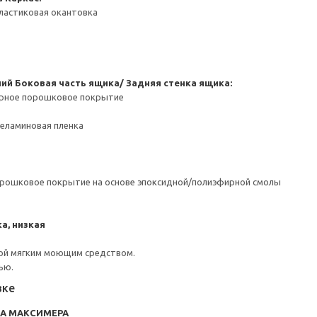
ластиковая окантовка
ний
Боковая часть ящика/ Задняя стенка ящика:
ерное порошковое покрытие
Меламиновая пленка
орошковое покрытие на основе эпоксидной/полиэфирной смолы
а, низкая
ой мягким моющим средством.
ью.
вке
RA МАКСИМЕРА