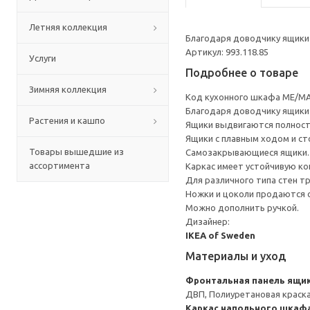
Летняя коллекция
Благодаря доводчику ящики 
Артикул: 993.118.85
Услуги
Подробнее о товаре
Зимняя коллекция
Код кухонного шкафа ME/MA
Благодаря доводчику ящики 
Растения и кашпо
Ящики выдвигаются полност
Ящики с плавным ходом и ст
Товары вышедшие из
Самозакрывающиеся ящики.
ассортимента
Каркас имеет устойчивую ко
Для различного типа стен т
Ножки и цоколи продаются 
Можно дополнить ручкой.
Дизайнер:
IKEA of Sweden
Материалы и уход
Фронтальная панель ящи
ДВП, Полиуретановая краск
Каркас напольного шкаф