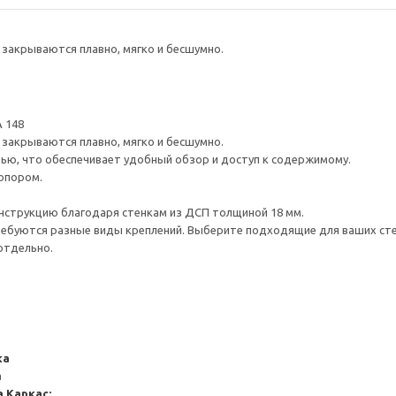
закрываются плавно, мягко и бесшумно.
 148
закрываются плавно, мягко и бесшумно.
ью, что обеспечивает удобный обзор и доступ к содержимому.
опором.
нструкцию благодаря стенкам из ДСП толщиной 18 мм.
ребуются разные виды креплений. Выберите подходящие для ваших стен 
отдельно.
ка
а
а
Каркас: