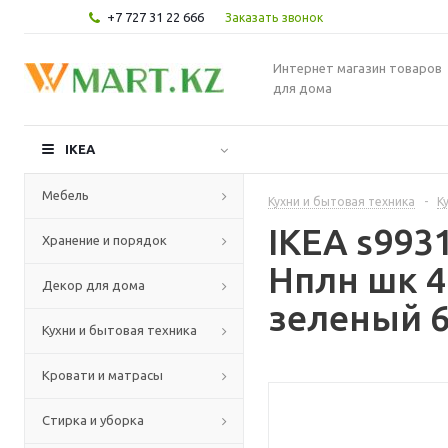
+7 727 31 22 666
Заказать звонок
Интернет магазин товаров
для дома
IKEA
Мебель
Кухни и бытовая техника
-
К
IKEA s99
Хранение и порядок
Нплн шк 4
Декор для дома
зеленый 6
Кухни и бытовая техника
Кровати и матрасы
Стирка и уборка