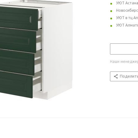
УЮТ Астан
Новосибирс
УЮТ в тц А
УЮТ Алмат
Наши менеджер
Поделит