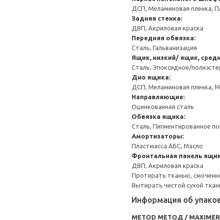
ДСП, Меламиновая пленка, П
Задняя стенка:
ДВП, Акриловая краска
Передняя обвязка:
Сталь, Гальванизация
Ящик, низкий/ ящик, сред
Сталь, Эпоксидное/полиэст
Дно ящика:
ДСП, Меламиновая пленка, 
Направляющие:
Оцинкованная сталь
Обвязка ящика:
Сталь, Пигментированное п
Амортизаторы:
Пластмасса АБС, Масло
Фронтальная панель ящик
ДВП, Акриловая краска
Протирать тканью, смоченн
Вытирать чистой сухой ткан
Информация об упако
METOD МЕТОД / MAXIME