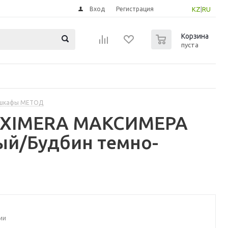
Вход
Регистрация
KZ
|
RU
0
Корзина
пуста
 шкафы МЕТОД
MAXIMERA МАКСИМЕРА
ый/Будбин темно-
ии