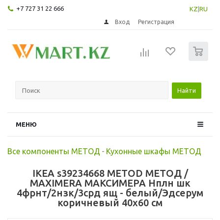
+7 727 31 22 666
KZ
|
RU
Вход
Регистрация
0
Найти
МЕНЮ
Все компоненты МЕТОД
-
Кухонные шкафы МЕТОД
IKEA s39234668 METOD МЕТОД /
MAXIMERA МАКСИМЕРА Нплн шк
4фрнт/2нзк/3срд ящ - белый/Эдсерум
коричневый 40x60 см