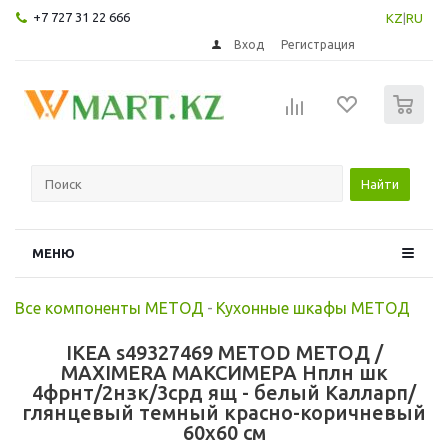
+7 727 31 22 666
KZ
|
RU
Вход
Регистрация
0
Найти
МЕНЮ
Все компоненты МЕТОД
-
Кухонные шкафы МЕТОД
IKEA s49327469 METOD МЕТОД /
MAXIMERA МАКСИМЕРА Нплн шк
4фрнт/2нзк/3срд ящ - белый Калларп/
глянцевый темный красно-коричневый
60x60 см