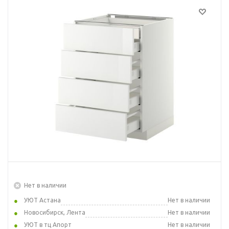
Нет в наличии
УЮТ Астана
Нет в наличии
Новосибирск, Лента
Нет в наличии
УЮТ в тц Апорт
Нет в наличии