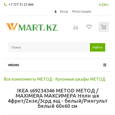
+7 727 31 22 666
KZ
|
RU
Вход
Регистрация
0
Найти
МЕНЮ
Все компоненты МЕТОД
-
Кухонные шкафы МЕТОД
IKEA s69234346 METOD МЕТОД /
MAXIMERA МАКСИМЕРА Нплн шк
4фрнт/2нзк/3срд ящ - белый/Рингульт
белый 60x60 см