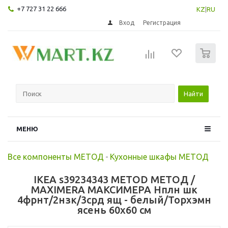
+7 727 31 22 666
KZ
|
RU
Вход
Регистрация
0
Найти
МЕНЮ
Все компоненты МЕТОД
-
Кухонные шкафы МЕТОД
IKEA s39234343 METOD МЕТОД /
MAXIMERA МАКСИМЕРА Нплн шк
4фрнт/2нзк/3срд ящ - белый/Торхэмн
ясень 60x60 см