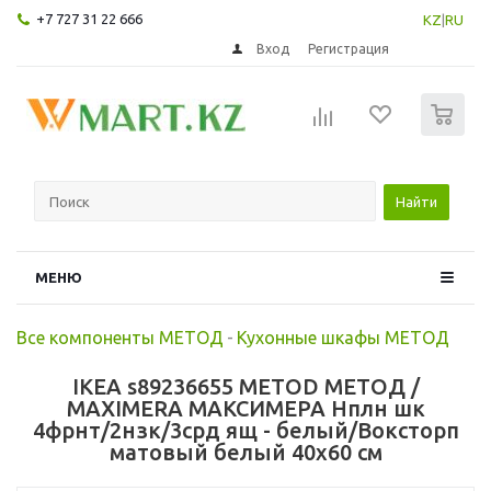
+7 727 31 22 666
KZ
|
RU
Вход
Регистрация
0
Найти
МЕНЮ
Все компоненты МЕТОД
-
Кухонные шкафы МЕТОД
IKEA s89236655 METOD МЕТОД /
MAXIMERA МАКСИМЕРА Нплн шк
4фрнт/2нзк/3срд ящ - белый/Воксторп
матовый белый 40x60 см