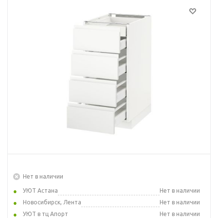
Нет в наличии
УЮТ Астана
Нет в наличии
Новосибирск, Лента
Нет в наличии
УЮТ в тц Апорт
Нет в наличии