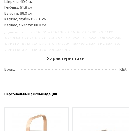
Ширина: 60.0 см
Глубина: 61.8 см
Высота: 88.0 см
Каркас, глубина: 60.0 см
Каркас, высота: 80.0 см
Другие варианты: s09237362, s79237368, s09446836, s59447305, s09446191,
s29218800, s49317366, s09311960, s39231764, s59231763, s79219798, s09257982,
s09445484, s59234950, s39404316, s19409697, s59446042, s39446142, s29446864,
s49445665, s39414259, s39234946, s99441410
Характеристики
Бренд
IKEA
Персональные рекомендации