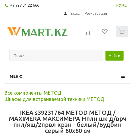
+7 727 31 22 666
KZ
|
RU
Вход
Регистрация
0
Найти
МЕНЮ
Все компоненты МЕТОД
-
Шкафы для встраиваемой техники МЕТОД
IKEA s39231764 METOD МЕТОД /
MAXIMERA МАКСИМЕРА Нплн шк д/врч
пнл/ящ/2првл крзн - белый/Будбин
серый 60x60 см