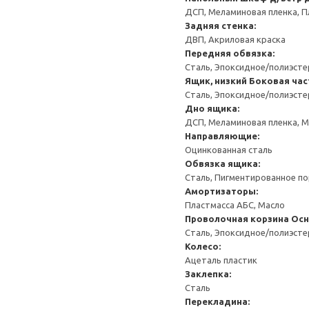
ДСП, Меламиновая пленка, П
Задняя стенка:
ДВП, Акриловая краска
Передняя обвязка:
Сталь, Эпоксидное/полиэст
Ящик, низкий
Боковая час
Сталь, Эпоксидное/полиэст
Дно ящика:
ДСП, Меламиновая пленка, 
Направляющие:
Оцинкованная сталь
Обвязка ящика:
Сталь, Пигментированное п
Амортизаторы:
Пластмасса АБС, Масло
Проволочная корзина
Осн
Сталь, Эпоксидное/полиэст
Колесо:
Ацеталь пластик
Заклепка:
Сталь
Перекладина: