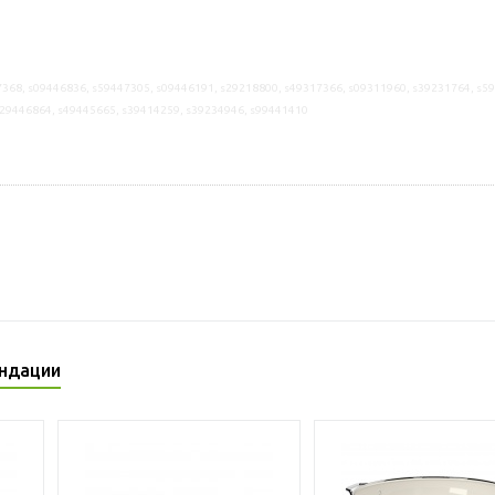
368, s09446836, s59447305, s09446191, s29218800, s49317366, s09311960, s39231764, s5
s29446864, s49445665, s39414259, s39234946, s99441410
ндации