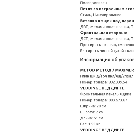
Полипропилен
Петля со встроенным сто
Сталь, Никелирование
Вставка в ящик под варо
ДВП, Меламиновая пленка, П
Фронтальная сторона:
ДСП, Меламиновая пленка, П
Протирать тканью, смоченн
Вытирать чистой сухой ткан
Информация об упако
METOD МЕТОД / MAXIME
Нплн шк д/врч пнл/ящ/2првл
Номер товара: 892.339.54
VEDDINGE ВЕДДИНГЕ
Фронтальная панель ящика
Номер товара: 003.673.67
Ширина: 20 см
Высота: 2 см
Длина: 61 см
Вес: 1.55 кг
VEDDINGE ВЕДДИНГЕ