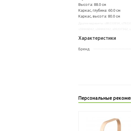
Высота: 88.0 см
Каркас, глубина: 60.0 см
Каркас, высота: 80.0 см
Другие варианты: s89233954, s79237
s59446042, s39446142, s09237362, 
Характеристики
Бренд
Персональные рекоме