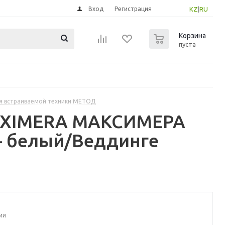
Вход
Регистрация
KZ
|
RU
0
Корзина
пуста
я встраиваемой техники МЕТОД
MAXIMERA МАКСИМЕРА
 - белый/Веддинге
ии