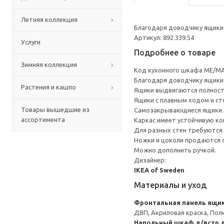
Летняя коллекция
Благодаря доводчику ящики 
Артикул: 892.339.54
Услуги
Подробнее о товаре
Зимняя коллекция
Код кухонного шкафа ME/MA
Благодаря доводчику ящики 
Растения и кашпо
Ящики выдвигаются полност
Ящики с плавным ходом и ст
Товары вышедшие из
Самозакрывающиеся ящики.
ассортимента
Каркас имеет устойчивую ко
Для разных стен требуются 
Ножки и цоколи продаются 
Можно дополнить ручкой.
Дизайнер:
IKEA of Sweden
Материалы и уход
Фронтальная панель ящик
ДВП, Акриловая краска, Пол
Напольный шкаф д/встр 