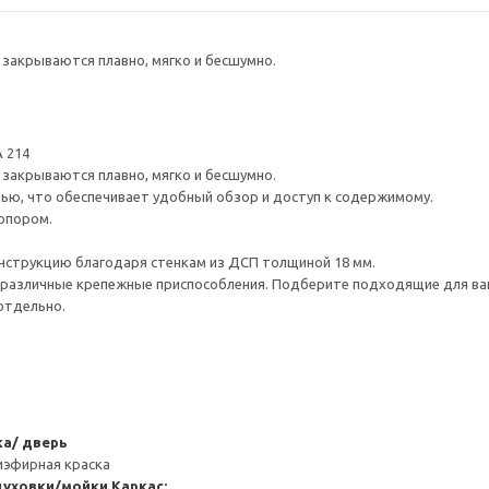
закрываются плавно, мягко и бесшумно.
 214
закрываются плавно, мягко и бесшумно.
ью, что обеспечивает удобный обзор и доступ к содержимому.
опором.
нструкцию благодаря стенкам из ДСП толщиной 18 мм.
различные крепежные приспособления. Подберите подходящие для ваших
отдельно.
а/ дверь
иэфирная краска
духовки/мойки
Каркас: