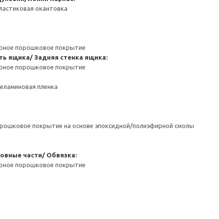
ластиковая окантовка
ерное порошковое покрытие
ть ящика/ Задняя стенка ящика:
ерное порошковое покрытие
Меламиновая пленка
орошковое покрытие на основе эпоксидной/полиэфирной смолы
овные части/ Обвязка:
ерное порошковое покрытие