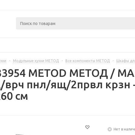
ухни
-
Модульные кухни МЕТОД
-
Все компоненты МЕТОД
-
Шкафы дл
233954 METOD МЕТОД / 
/врч пнл/ящ/2првл крзн
60 см
Нет в налич