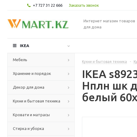
+7 727 31 22 666
Заказать звонок
Интернет магазин товаров
для дома
IKEA
Мебель
Кухни и бытовая техника
-
К
IKEA s89
Хранение и порядок
Нплн шк д
Декор для дома
белый 60x
Кухни и бытовая техника
Кровати и матрасы
Стирка и уборка