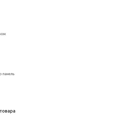
ром
ю панель
товара