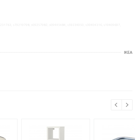
9231763, s79219798, s09257982, s09445484, s59234950, s39404316, s19409697,
IKEA