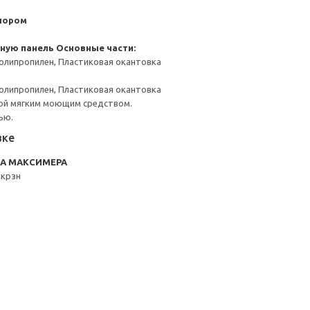
пором
чную панель
Основные части:
олипропилен, Пластиковая окантовка
олипропилен, Пластиковая окантовка
ой мягким моющим средством.
ью.
вке
RA МАКСИМЕРА
 крзн