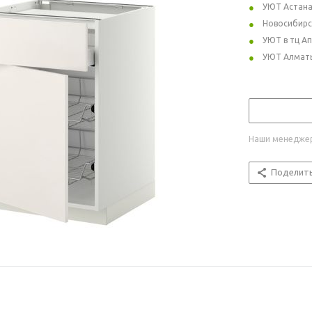
УЮТ Астан
Новосибирс
УЮТ в тц А
УЮТ Алмат
Наши менеджер
Поделит