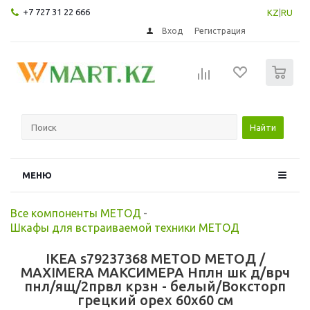
+7 727 31 22 666
KZ
|
RU
Вход
Регистрация
0
Найти
МЕНЮ
Все компоненты МЕТОД
-
Шкафы для встраиваемой техники МЕТОД
IKEA s79237368 METOD МЕТОД /
MAXIMERA МАКСИМЕРА Нплн шк д/врч
пнл/ящ/2првл крзн - белый/Воксторп
грецкий орех 60x60 см