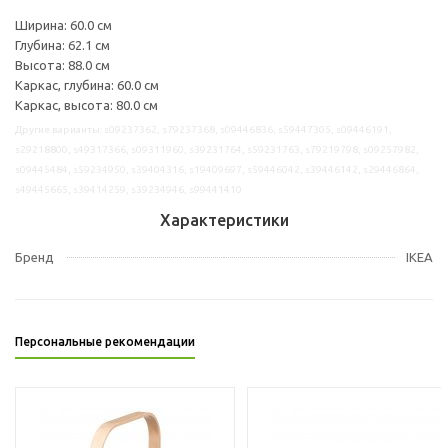
Ширина: 60.0 см
Глубина: 62.1 см
Высота: 88.0 см
Каркас, глубина: 60.0 см
Каркас, высота: 80.0 см
Другие варианты: s09237362, s79237368, s09446836, s59447305, s09446191,
s29218800, s49317366, s09311960, s39231764, s59231763, s79219798, s09257982,
s09445484, s59234950, s39404316, s19409697, s59446042, s39446142, s29446864,
s49445665, s39414259, s39234946, s99441410
Характеристики
Бренд
IKEA
Персональные рекомендации