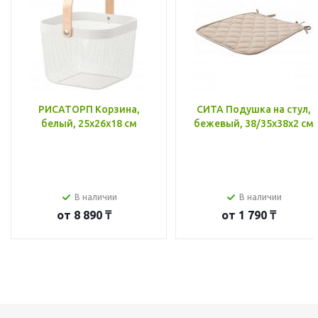
РИСАТОРП Корзина,
СИТА Подушка на стул,
белый, 25x26x18 см
бежевый, 38/35x38x2 см
В наличии
В наличии
от
8 890 ₸
от
1 790 ₸