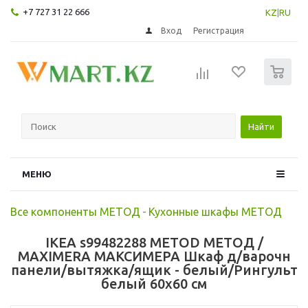
+7 727 31 22 666
KZ
|
RU
Вход
Регистрация
0
Найти
МЕНЮ
Все компоненты МЕТОД
-
Кухонные шкафы МЕТОД
IKEA s99482288 METOD МЕТОД /
MAXIMERA МАКСИМЕРА Шкаф д/варочн
панели/вытяжка/ящик - белый/Рингульт
белый 60x60 см