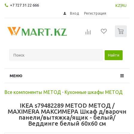
+7 727 31 22 666
KZ
|
RU
Вход
Регистрация
0
Найти
МЕНЮ
Все компоненты МЕТОД
-
Кухонные шкафы МЕТОД
IKEA s79482289 METOD МЕТОД /
MAXIMERA МАКСИМЕРА Шкаф д/варочн
панели/вытяжка/ящик - белый/
Веддинге белый 60x60 см