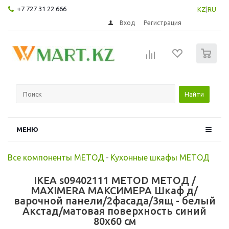
+7 727 31 22 666
KZ
|
RU
Вход
Регистрация
0
Найти
МЕНЮ
Все компоненты МЕТОД
-
Кухонные шкафы МЕТОД
IKEA s09402111 METOD МЕТОД /
MAXIMERA МАКСИМЕРА Шкаф д/
варочной панели/2фасада/3ящ - белый
Акстад/матовая поверхность синий
80x60 см