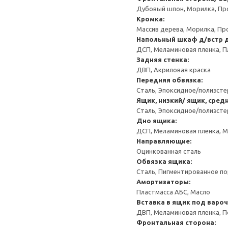
Дубовый шпон, Морилка, Пр
Кромка:
Массив дерева, Морилка, Пр
Напольный шкаф д/встр 
ДСП, Меламиновая пленка, П
Задняя стенка:
ДВП, Акриловая краска
Передняя обвязка:
Сталь, Эпоксидное/полиэст
Ящик, низкий/ ящик, сред
Сталь, Эпоксидное/полиэст
Дно ящика:
ДСП, Меламиновая пленка, 
Направляющие:
Оцинкованная сталь
Обвязка ящика:
Сталь, Пигментированное п
Амортизаторы:
Пластмасса АБС, Масло
Вставка в ящик под варо
ДВП, Меламиновая пленка, П
Фронтальная сторона: