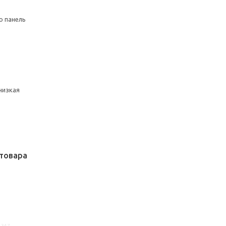
ю панель
низкая
товара
4347