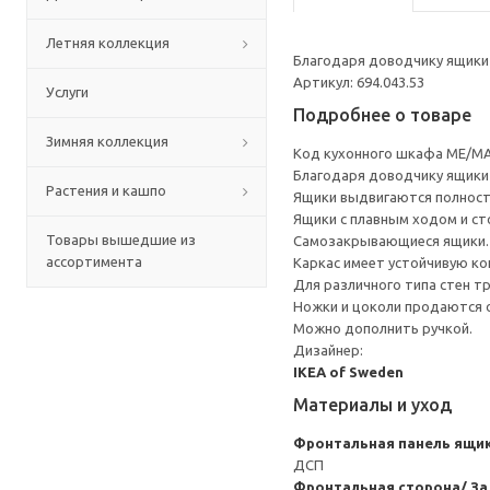
Летняя коллекция
Благодаря доводчику ящики 
Артикул: 694.043.53
Услуги
Подробнее о товаре
Зимняя коллекция
Код кухонного шкафа ME/MA
Благодаря доводчику ящики 
Растения и кашпо
Ящики выдвигаются полност
Ящики с плавным ходом и ст
Товары вышедшие из
Самозакрывающиеся ящики.
ассортимента
Каркас имеет устойчивую ко
Для различного типа стен т
Ножки и цоколи продаются 
Можно дополнить ручкой.
Дизайнер:
IKEA of Sweden
Материалы и уход
Фронтальная панель ящи
ДСП
Фронтальная сторона/ За