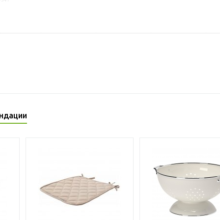
ндации