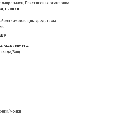
олипропилен, Пластиковая окантовка
а, низкая
ой мягким моющим средством.
ью.
вке
RA МАКСИМЕРА
фасада/3ящ
овки/мойки