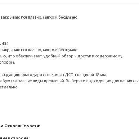
закрываются плавно, мягко и бесшумно.
 434
закрываются плавно, мягко и бесшумно.
ью, что обеспечивает удобный обзор и доступ к содержимому.
опором.
нструкцию благодаря стенкам из ДСП толщиной 18 мм.
ребуются разные виды креплений. Выберите подходящие для ваших стен 
отдельно.
ка
Основные части:
дняя сторона: