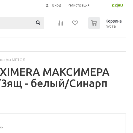
Вход
Регистрация
KZ
|
RU
0
Корзина
пуста
 шкафы МЕТОД
MAXIMERA МАКСИМЕРА
3ящ - белый/Синарп
ии