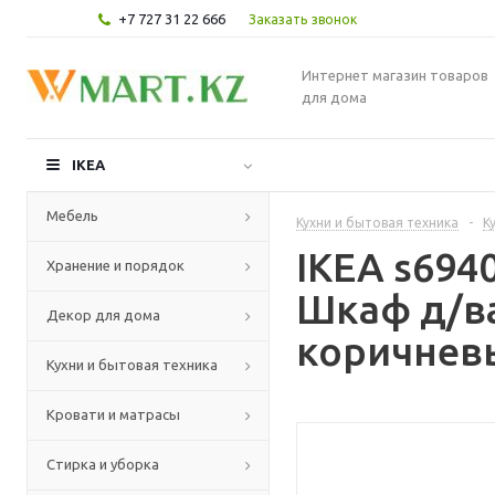
+7 727 31 22 666
Заказать звонок
Интернет магазин товаров
для дома
IKEA
Мебель
Кухни и бытовая техника
-
К
IKEA s69
Хранение и порядок
Шкаф д/в
Декор для дома
коричневы
Кухни и бытовая техника
Кровати и матрасы
Стирка и уборка