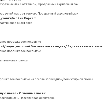
озрачный лак с оттенком, Прозрачный акриловый лак
озрачный лак с оттенком, Прозрачный акриловый лак
духовки/мойки
Каркас:
ластиковая окантовка
ерное порошковое покрытие
ний/ ящик, высокий
Боковая часть ящика/ Задняя стенка ящика:
ерное порошковое покрытие
Меламиновая пленка
орошковое покрытие на основе эпоксидной/полиэфирной смолы
чную панель
Основные части:
олипропилен, Пластиковая окантовка