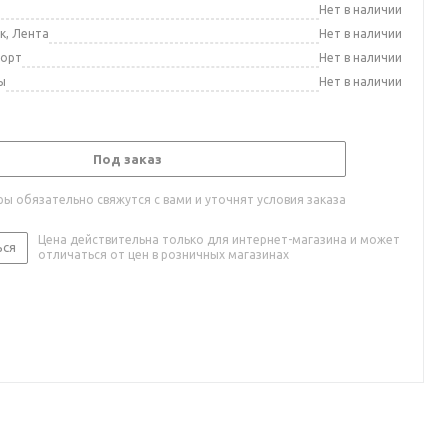
а
Нет в наличии
к, Лента
Нет в наличии
порт
Нет в наличии
ы
Нет в наличии
Под заказ
ы обязательно свяжутся с вами и уточнят условия заказа
Цена действительна только для интернет-магазина и может
ься
отличаться от цен в розничных магазинах