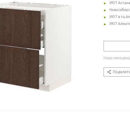
УЮТ Астан
Новосибирс
УЮТ в тц А
УЮТ Алмат
Наши менеджер
Поделит