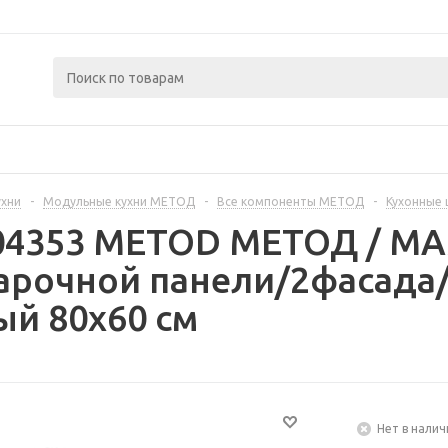
ухни
-
Модульные кухни МЕТОД
-
Все компоненты МЕТОД
-
Кухонные
404353 METOD МЕТОД / 
арочной панели/2фасада/
й 80x60 см
Нет в налич