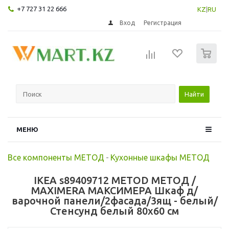
+7 727 31 22 666
KZ
|
RU
Вход
Регистрация
0
Найти
МЕНЮ
Все компоненты МЕТОД
-
Кухонные шкафы МЕТОД
IKEA s89409712 METOD МЕТОД /
MAXIMERA МАКСИМЕРА Шкаф д/
варочной панели/2фасада/3ящ - белый/
Стенсунд белый 80x60 см