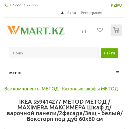
+7 727 31 22 666
KZ
|
RU
Вход
Регистрация
0
Найти
МЕНЮ
Все компоненты МЕТОД
-
Кухонные шкафы МЕТОД
IKEA s59414277 METOD МЕТОД /
MAXIMERA МАКСИМЕРА Шкаф д/
варочной панели/2фасада/3ящ - белый/
Воксторп под дуб 60x60 см