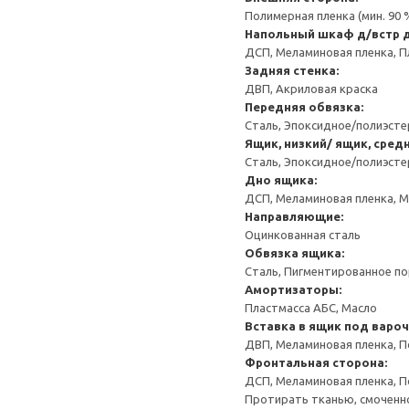
Полимерная пленка (мин. 90
Напольный шкаф д/встр 
ДСП, Меламиновая пленка, П
Задняя стенка:
ДВП, Акриловая краска
Передняя обвязка:
Сталь, Эпоксидное/полиэст
Ящик, низкий/ ящик, сред
Сталь, Эпоксидное/полиэст
Дно ящика:
ДСП, Меламиновая пленка, 
Направляющие:
Оцинкованная сталь
Обвязка ящика:
Сталь, Пигментированное п
Амортизаторы:
Пластмасса АБС, Масло
Вставка в ящик под варо
ДВП, Меламиновая пленка, П
Фронтальная сторона:
ДСП, Меламиновая пленка, П
Протирать тканью, смоченн