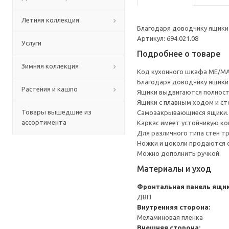
Летняя коллекция
Благодаря доводчику ящики 
Артикул: 694.021.08
Услуги
Подробнее о товаре
Зимняя коллекция
Код кухонного шкафа ME/MA
Благодаря доводчику ящики 
Растения и кашпо
Ящики выдвигаются полност
Ящики с плавным ходом и ст
Товары вышедшие из
Самозакрывающиеся ящики.
ассортимента
Каркас имеет устойчивую ко
Для различного типа стен т
Ножки и цоколи продаются 
Можно дополнить ручкой.
Материалы и уход
Фронтальная панель ящи
ДВП
Внутренняя сторона:
Меламиновая пленка
Внешняя сторона: