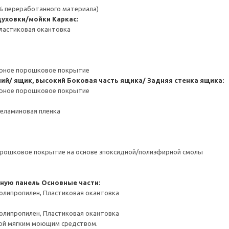
 % переработанного материала)
духовки/мойки
Каркас:
ластиковая окантовка
ерное порошковое покрытие
ний/ ящик, высокий
Боковая часть ящика/ Задняя стенка ящика:
ерное порошковое покрытие
Меламиновая пленка
орошковое покрытие на основе эпоксидной/полиэфирной смолы
чную панель
Основные части:
олипропилен, Пластиковая окантовка
олипропилен, Пластиковая окантовка
ой мягким моющим средством.