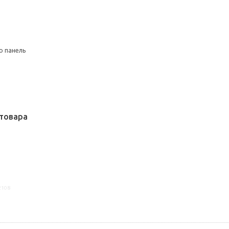
ю панель
товара
2108