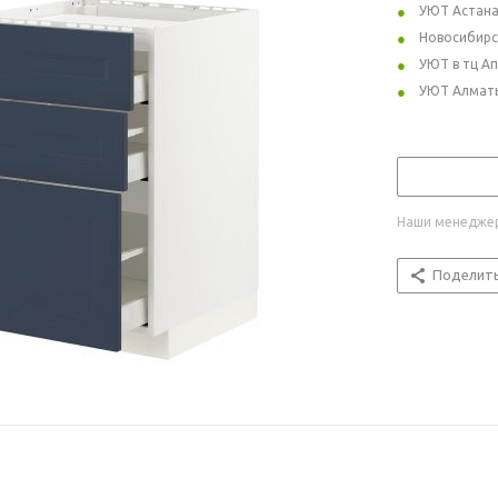
УЮТ Астан
Новосибирс
УЮТ в тц А
УЮТ Алмат
Наши менеджер
Поделит