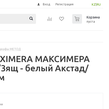
Вход
Регистрация
KZ
|
RU
0
Корзина
пуста
 шкафы МЕТОД
MAXIMERA МАКСИМЕРА
3ящ - белый Акстад/
м
ии