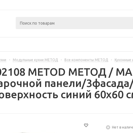
ухни
-
Модульные кухни МЕТОД
-
Все компоненты МЕТОД
-
Кухонные
402108 METOD МЕТОД / 
рочной панели/3фасада/
оверхность синий 60x60 с
Нет в налич