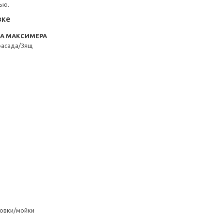
ью.
вке
RA МАКСИМЕРА
фасада/3ящ
овки/мойки