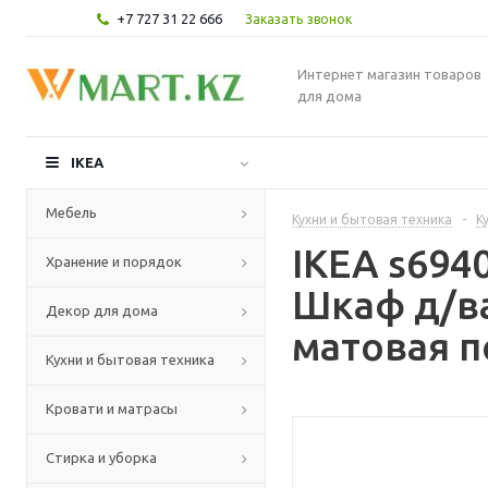
+7 727 31 22 666
Заказать звонок
Интернет магазин товаров
для дома
IKEA
Мебель
Кухни и бытовая техника
-
К
IKEA s69
Хранение и порядок
Шкаф д/ва
Декор для дома
матовая п
Кухни и бытовая техника
Кровати и матрасы
Стирка и уборка