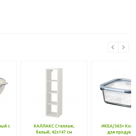
лый с
КАЛЛАКС Стеллаж,
ИКЕА/365+ Конт
белый, 42x147 см
для продукто