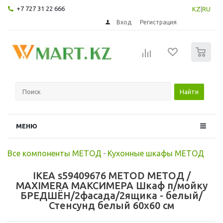
+7 727 31 22 666
KZ
|
RU
Вход
Регистрация
0
Найти
МЕНЮ
Все компоненты МЕТОД
-
Кухонные шкафы МЕТОД
IKEA s59409676 METOD МЕТОД /
MAXIMERA МАКСИМЕРА Шкаф п/мойку
БРЕДШЁН/2фасада/2ящика - белый/
Стенсунд белый 60x60 см