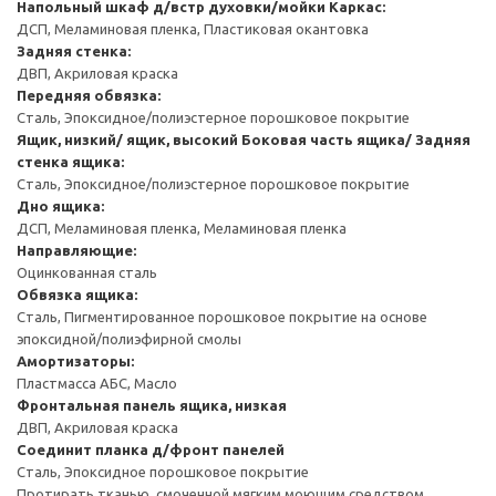
Напольный шкаф д/встр духовки/мойки
Каркас:
ДСП, Меламиновая пленка, Пластиковая окантовка
Задняя стенка:
ДВП, Акриловая краска
Передняя обвязка:
Сталь, Эпоксидное/полиэстерное порошковое покрытие
Ящик, низкий/ ящик, высокий
Боковая часть ящика/ Задняя
стенка ящика:
Сталь, Эпоксидное/полиэстерное порошковое покрытие
Дно ящика:
ДСП, Меламиновая пленка, Меламиновая пленка
Направляющие:
Оцинкованная сталь
Обвязка ящика:
Сталь, Пигментированное порошковое покрытие на основе
эпоксидной/полиэфирной смолы
Амортизаторы:
Пластмасса АБС, Масло
Фронтальная панель ящика, низкая
ДВП, Акриловая краска
Соединит планка д/фронт панелей
Сталь, Эпоксидное порошковое покрытие
Протирать тканью, смоченной мягким моющим средством.