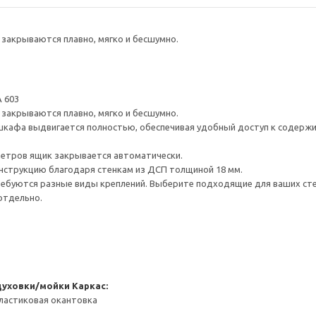
закрываются плавно, мягко и бесшумно.
 603
закрываются плавно, мягко и бесшумно.
шкафа выдвигается полностью, обеспечивая удобный доступ к содерж
метров ящик закрывается автоматически.
нструкцию благодаря стенкам из ДСП толщиной 18 мм.
ребуются разные виды креплений. Выберите подходящие для ваших стен 
отдельно.
духовки/мойки
Каркас:
ластиковая окантовка