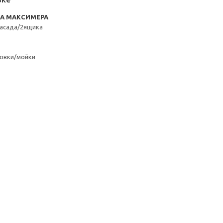
RA МАКСИМЕРА
асада/2ящика
овки/мойки