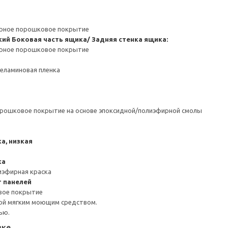
ерное порошковое покрытие
кий
Боковая часть ящика/ Задняя стенка ящика:
ерное порошковое покрытие
Меламиновая пленка
орошковое покрытие на основе эпоксидной/полиэфирной смолы
а, низкая
ка
иэфирная краска
 панелей
вое покрытие
ой мягким моющим средством.
ью.
вке