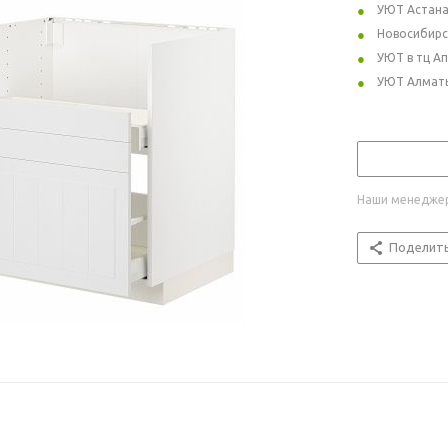
УЮТ Астан
Новосибирс
УЮТ в тц А
УЮТ Алмат
Наши менеджер
Поделит