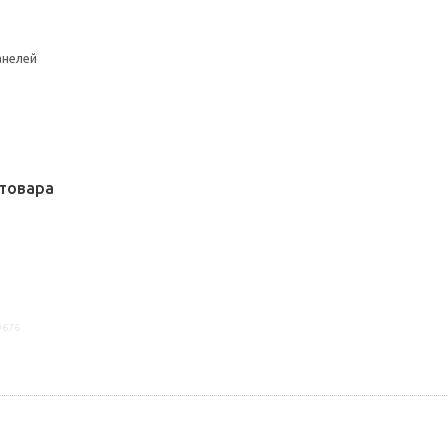
анелей
товара
9676