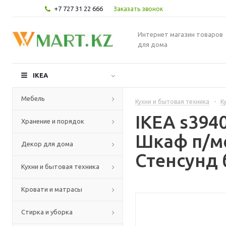
+7 727 31 22 666
Заказать звонок
Интернет магазин товаров
для дома
IKEA
Мебель
Кухни и бытовая техника
-
К
IKEA s39
Хранение и порядок
Шкаф п/м
Декор для дома
Стенсунд 
Кухни и бытовая техника
Кровати и матрасы
Стирка и уборка