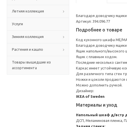
Летняя коллекция
Благодаря доводчику ящики 
Артикул: 394.096.77
Услуги
Подробнее о товаре
Зимняя коллекция
Код кухонного шкафа ME/MA
Благодаря доводчику ящики 
Растения и кашпо
Ящик напольного/высокого 
Ящик с плавным ходом.
Товары вышедшие из
Последние несколько санти
ассортимента
Каркас имеет устойчивую ко
Для различного типа стен т
Ножки и цоколи продаются 
Можно дополнить ручкой.
Дизайнер:
IKEA of Sweden
Материалы и уход
Напольный шкаф д/встр 
ДСП, Меламиновая пленка, П
Задняя стенка: