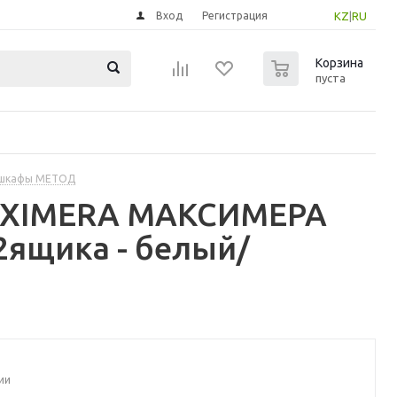
Вход
Регистрация
KZ
|
RU
0
Корзина
пуста
 шкафы МЕТОД
MAXIMERA МАКСИМЕРА
ящика - белый/
ии