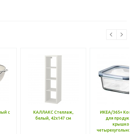
лый с
КАЛЛАКС Стеллаж,
ИКЕА/365+ Конт
белый, 42x147 см
для продукто
крышкой,
четырехугольной