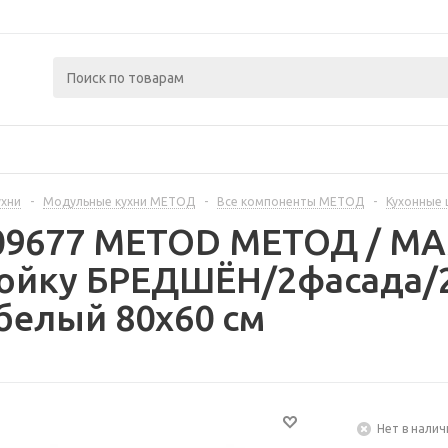
ухни
-
Модульные кухни МЕТОД
-
Все компоненты МЕТОД
-
Кухонные
409677 METOD МЕТОД / 
ойку БРЕДШЁН/2фасада/2
белый 80x60 см
Нет в налич