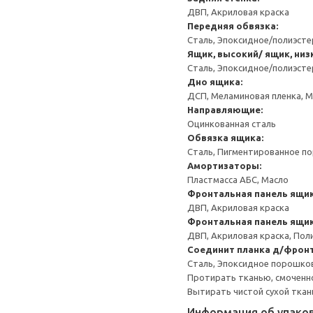
ДВП, Акриловая краска
Передняя обвязка:
Сталь, Эпоксидное/полиэст
Ящик, высокий/ ящик, низ
Сталь, Эпоксидное/полиэст
Дно ящика:
ДСП, Меламиновая пленка, 
Направляющие:
Оцинкованная сталь
Обвязка ящика:
Сталь, Пигментированное п
Амортизаторы:
Пластмасса АБС, Масло
Фронтальная панель ящик
ДВП, Акриловая краска
Фронтальная панель ящи
ДВП, Акриловая краска, Пол
Соединит планка д/фронт
Сталь, Эпоксидное порошко
Протирать тканью, смоченн
Вытирать чистой сухой ткан
Информация об упако